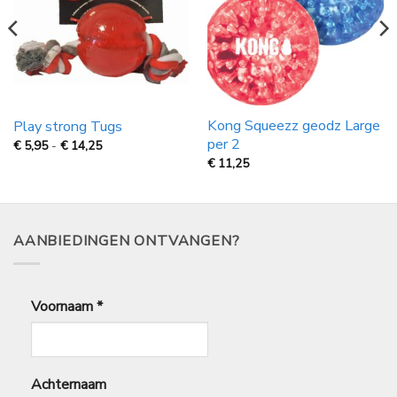
Kong Squeezz geodz Large
Play strong Tugs
per 2
Prijsklasse:
€
5,95
-
€
14,25
€
€
11,25
5,95
tot
€
14,25
AANBIEDINGEN ONTVANGEN?
Voornaam
*
Achternaam