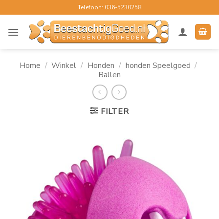
Ga
Telefoon: 036-5230258
naar
inhoud
Home
/
Winkel
/
Honden
/
honden Speelgoed
/
Ballen
FILTER