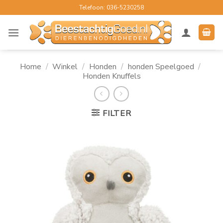
Ga
Telefoon: 036-5230258
naar
inhoud
Home
/
Winkel
/
Honden
/
honden Speelgoed
/
Honden Knuffels
FILTER