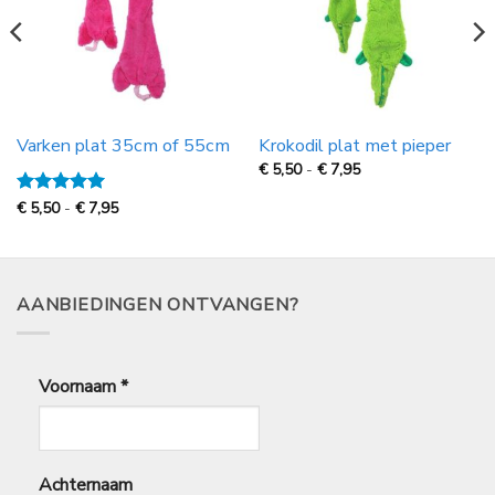
Varken plat 35cm of 55cm
Krokodil plat met pieper
Prijsklasse:
€
5,50
-
€
7,95
€
5,50
Prijsklasse:
Gewaardeerd
€
5,50
-
€
7,95
tot
€
5
uit 5
€
5,50
7,95
tot
€
7,95
AANBIEDINGEN ONTVANGEN?
Voornaam
*
Achternaam