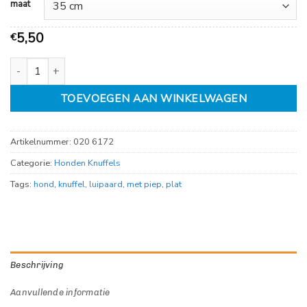
maat
5,50
€
Plat knuffel Luipaard met 2 piepers aantal
TOEVOEGEN AAN WINKELWAGEN
Artikelnummer:
020 6172
Categorie:
Honden Knuffels
Tags:
hond
,
knuffel
,
luipaard
,
met piep
,
plat
Beschrijving
Aanvullende informatie