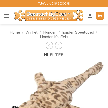
Ga
Telefoon: 036-5230258
naar
inhoud
Home
/
Winkel
/
Honden
/
honden Speelgoed
/
Honden Knuffels
FILTER