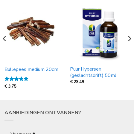
Puur Hypersex
Bullepees medium 20cm
(geslachtsdrift) 50ml
€
23,49
Gewaardeerd
€
3,75
5
uit 5
AANBIEDINGEN ONTVANGEN?