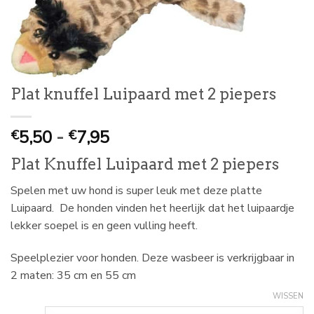
Plat knuffel Luipaard met 2 piepers
Prijsklasse:
5,50
-
7,95
€
€
€
Plat Knuffel Luipaard met 2 piepers
5,50
tot
Spelen met uw hond is super leuk met deze platte
€
Luipaard. De honden vinden het heerlijk dat het luipaardje
7,95
lekker soepel is en geen vulling heeft.
Speelplezier voor honden. Deze wasbeer is verkrijgbaar in
2 maten: 35 cm en 55 cm
WISSEN