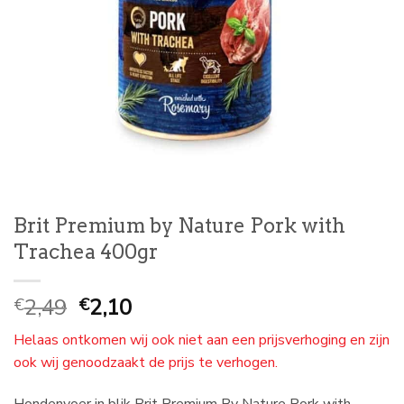
Brit Premium by Nature Pork with
Trachea 400gr
Oorspronkelijke
Huidige
2,49
2,10
€
€
prijs
prijs
Helaas ontkomen wij ook niet aan een prijsverhoging en zijn
was:
is:
ook wij genoodzaakt de prijs te verhogen.
€
€
2,49.
2,10.
Hondenvoer in blik Brit Premium By Nature Pork with