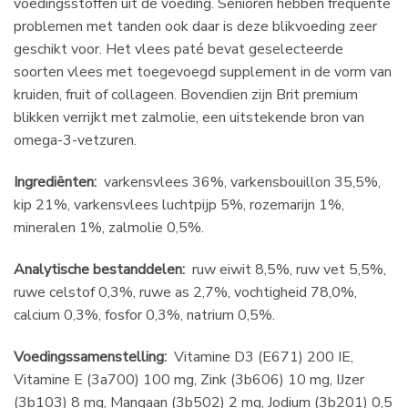
voedingsstoffen uit de voeding. Senioren hebben frequente
problemen met tanden ook daar is deze blikvoeding zeer
geschikt voor. Het vlees paté bevat geselecteerde
soorten vlees met toegevoegd supplement in de vorm van
kruiden, fruit of collageen. Bovendien zijn Brit premium
blikken verrijkt met zalmolie, een uitstekende bron van
omega-3-vetzuren.
Ingrediënten:
varkensvlees 36%, varkensbouillon 35,5%,
kip 21%, varkensvlees luchtpijp 5%, rozemarijn 1%,
mineralen 1%, zalmolie 0,5%.
Analytische bestanddelen:
ruw eiwit 8,5%, ruw vet 5,5%,
ruwe celstof 0,3%, ruwe as 2,7%, vochtigheid 78,0%,
calcium 0,3%, fosfor 0,3%, natrium 0,5%.
Voedingssamenstelling:
Vitamine D3 (E671) 200 IE,
Vitamine E (3a700) 100 mg, Zink (3b606) 10 mg, IJzer
(3b103) 8 mg, Mangaan (3b502) 2 mg, Jodium (3b201) 0,5