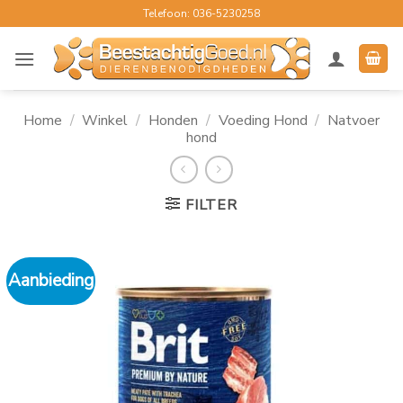
Ga
Telefoon: 036-5230258
naar
inhoud
Home
/
Winkel
/
Honden
/
Voeding Hond
/
Natvoer
hond
FILTER
Aanbieding