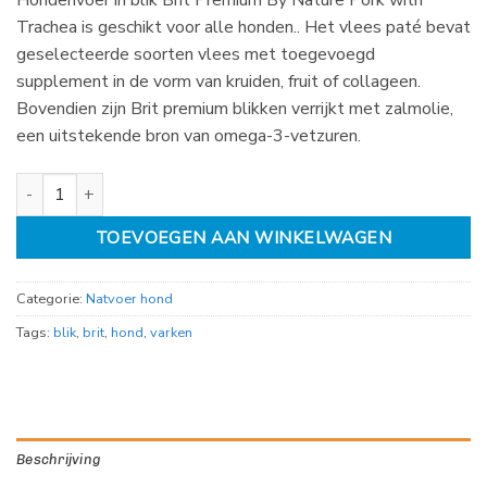
Trachea is geschikt voor alle honden.. Het vlees paté bevat
geselecteerde soorten vlees met toegevoegd
supplement in de vorm van kruiden, fruit of collageen.
Bovendien zijn Brit premium blikken verrijkt met zalmolie,
een uitstekende bron van omega-3-vetzuren.
Brit Premium by Nature Pork with Trachea 400gr aantal
TOEVOEGEN AAN WINKELWAGEN
Categorie:
Natvoer hond
Tags:
blik
,
brit
,
hond
,
varken
Beschrijving