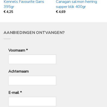
Kennels Favourite Gans
Canagan salmon herring
395gr
supper blik 400gr
€
4,25
€
4,69
AANBIEDINGEN ONTVANGEN?
Voornaam
*
Achternaam
E-mail
*