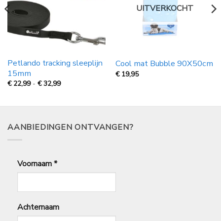
UITVERKOCHT
Petlando tracking sleeplijn
Cool mat Bubble 90X50cm
15mm
€
19,95
Prijsklasse:
€
22,99
-
€
32,99
€
22,99
tot
€
32,99
AANBIEDINGEN ONTVANGEN?
Voornaam
*
Achternaam