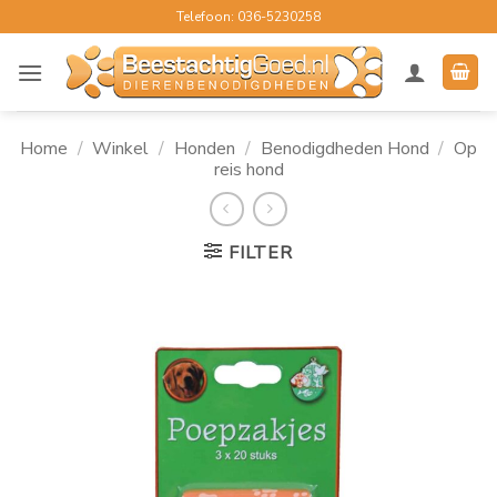
Ga
Telefoon: 036-5230258
naar
inhoud
Home
/
Winkel
/
Honden
/
Benodigdheden Hond
/
Op
reis hond
FILTER