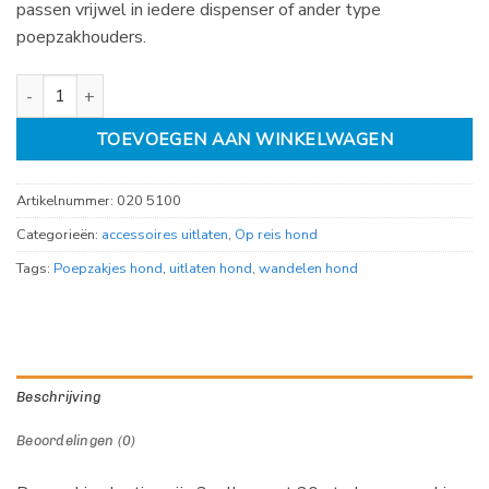
passen vrijwel in iedere dispenser of ander type
poepzakhouders.
Poepzakjes hartjes pak 3 rollen aantal
TOEVOEGEN AAN WINKELWAGEN
Artikelnummer:
020 5100
Categorieën:
accessoires uitlaten
,
Op reis hond
Tags:
Poepzakjes hond
,
uitlaten hond
,
wandelen hond
Beschrijving
Beoordelingen (0)