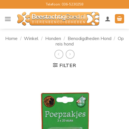
Ga
Telefoon: 036-5230258
naar
inhoud
Home
/
Winkel
/
Honden
/
Benodigdheden Hond
/
Op
reis hond
FILTER