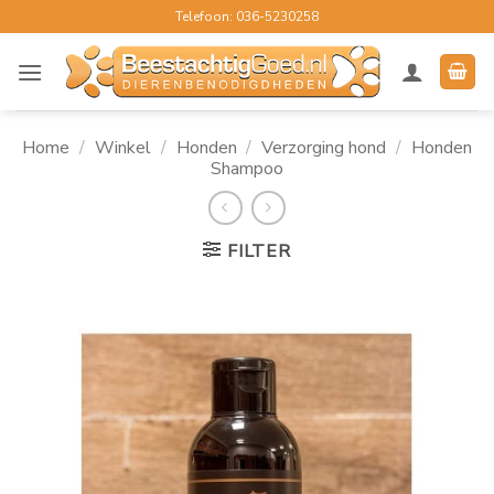
Ga
Telefoon: 036-5230258
naar
inhoud
Home
/
Winkel
/
Honden
/
Verzorging hond
/
Honden
Shampoo
FILTER