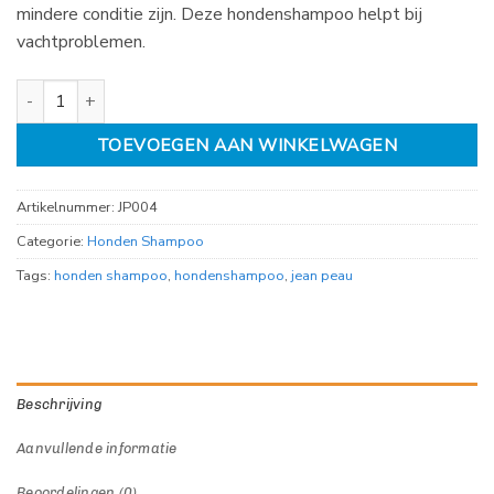
mindere conditie zijn. Deze hondenshampoo helpt bij
vachtproblemen.
Jean peau Conditie Shampoo 200ml aantal
TOEVOEGEN AAN WINKELWAGEN
Artikelnummer:
JP004
Categorie:
Honden Shampoo
Tags:
honden shampoo
,
hondenshampoo
,
jean peau
Beschrijving
Aanvullende informatie
Beoordelingen (0)