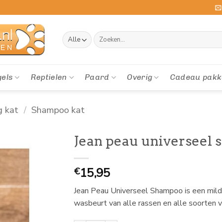
Zoeken
naar:
gels
Reptielen
Paard
Overig
Cadeau pakk
g kat
/
Shampoo kat
Jean peau universeel
15,95
€
Jean Peau Universeel Shampoo is een milde
wasbeurt van alle rassen en alle soorten 