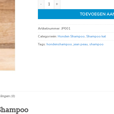
Jean peau universeel shampoo 200ml aantal
TOEVOEGEN AA
Artikelnummer:
JP001
Categorieën:
Honden Shampoo
,
Shampoo kat
Tags:
hondenshampoo
,
jean peau
,
shampoo
lingen (0)
 Shampoo