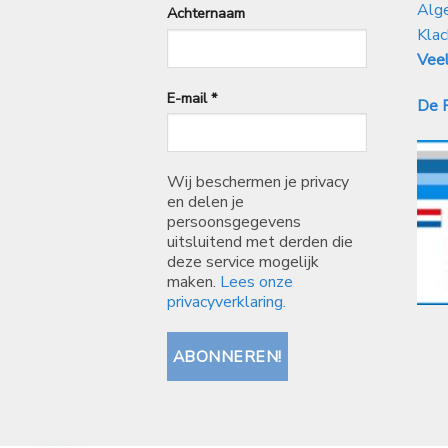
Alg
Achternaam
Klac
Veel
E-mail
*
De P
Wij beschermen je privacy
en delen je
persoonsgegevens
uitsluitend met derden die
deze service mogelijk
maken.
Lees onze
privacyverklaring.