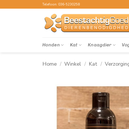
Ga
Telefoon: 036-5230258
naar
inhoud
Honden
Kat
Knaagdier
Vo
Home
/
Winkel
/
Kat
/
Verzorgin