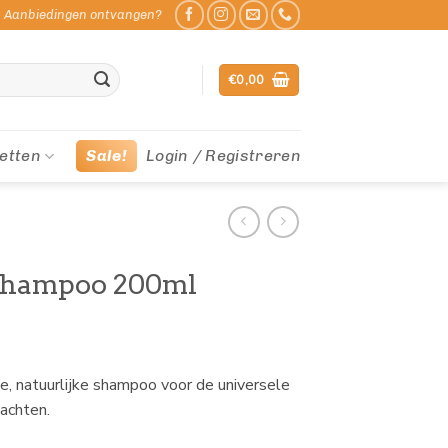
Aanbiedingen ontvangen?
€
0,00
etten
Sale!
Login / Registreren
 shampoo 200ml
, natuurlijke shampoo voor de universele
vachten.