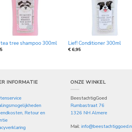
! tea tree shampoo 300ml
Lief! Conditioner 300ml
95
€
6,95
ER INFORMATIE
ONZE WINKEL
tenservice
BeestachtigGoed
alingsmogelijkheden
Rumbastraat 76
endkosten, Retour en
1326 NH Almere
ntie
Mail:
info@beestachtiggoed.n
acyverklaring