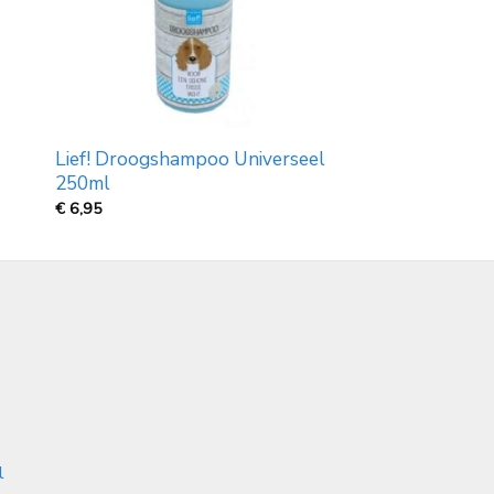
Lief! Droogshampoo Universeel
250ml
€
6,95
l