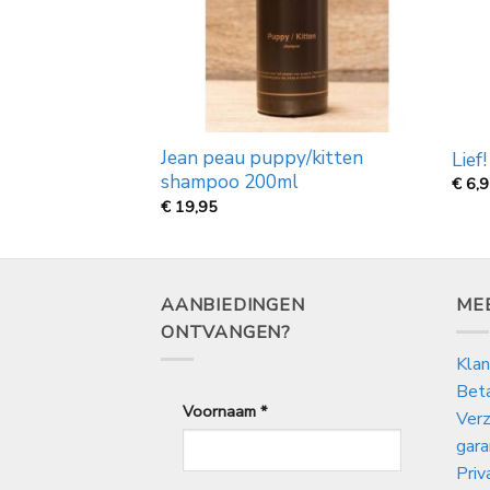
evoelige huid,
Jean peau puppy/kitten
Lief
shampoo 200ml
€
6,
€
19,95
AANBIEDINGEN
ME
ONTVANGEN?
Klan
Bet
Voornaam
*
Verz
gara
Priv