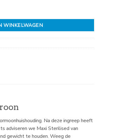
N WINKELWAGEN
troon
e hormoonhuishouding. Na deze ingreep heeft
ats adviseren we Maxi Sterilised van
ond gewicht te houden. Weeg de