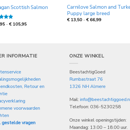
Carnilove Salmon and Turk
gan Scottish Salmon
Puppy large breed
Prijsklasse:
€
13,50
-
€
66,99
€
Prijsklasse:
ardeerd
,95
-
€
105,95
13,50
€
 5
tot
26,95
€
tot
66,99
€
105,95
ER INFORMATIE
ONZE WINKEL
tenservice
BeestachtigGoed
alingsmogelijkheden
Rumbastraat 76
endkosten, Retour en
1326 NH Almere
ntie
Mail:
info@beestachtiggoed.n
acyverklaring
Telefoon: 036-5230258
emene voorwaarden
hten
Onze winkel openingstijden:
 gestelde vragen
Maandag: 13.00 – 18.00 uur.