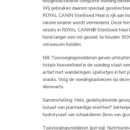
hoogkwalitatieve complete voeding bevredigt
Wij gebruiken daarom speciaal geselecteer
ROYAL CANIN Sterilised Maxi is rijk aan ho
calorie inname wordt verminderd. Deze fo
vezels in ROYAL CANIN® Sterilised Maxi be
hond langer een vol gevoel te houden .RO
volwassen honden.
NB: Toevoegingsmiddelen geven uitsluiten
totale hoeveelheid in de voeding staat ve
actief met wandelingen, spelletjes in het p
snacks. Volg de voedingsadviezen op deze 
dierenarts.
Samenstelling: Maïs, gedehydreerde gevogel
isolaat van plantaardige eiwitten*, bietenpu
hydrolysaat van schaaldieren (bron van gluc
Toevoegingsmiddelen (per kg): Nutritionel