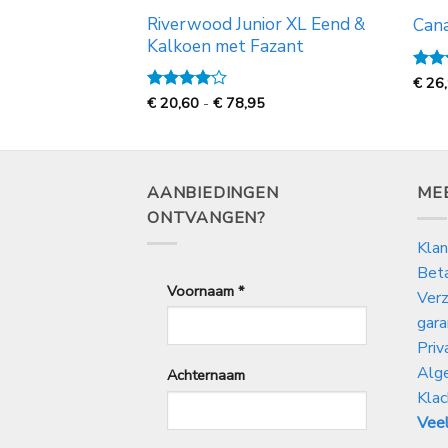
Riverwood Junior XL Eend &
y 28/18
Cana
Kalkoen met Fazant
Prijsklasse:
€
13,15
Gewa
€
26
tot
5
uit
Prijsklasse:
€
Gewaardeerd
€
20,60
-
€
78,95
€
44,95
4
uit 5
20,60
tot
€
78,95
AANBIEDINGEN
ME
ONTVANGEN?
Klan
Bet
Voornaam
*
Verz
gara
Priv
Alg
Achternaam
Klac
Veel