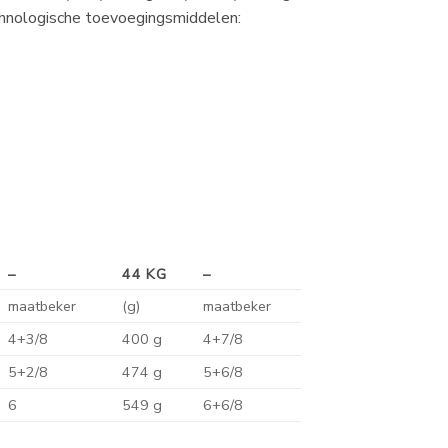
hnologische toevoegingsmiddelen:
–
44 KG
–
maatbeker
(g)
maatbeker
4+3/8
400 g
4+7/8
5+2/8
474 g
5+6/8
6
549 g
6+6/8