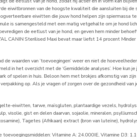
 de eetlust van je hond, zodat hij actief en in vorm kan blijven
de eiwitbronnen van de hoogste kwaliteit die aansluiten bij de 
ogverteerbare eiwitten die jouw hond helpen zijn spiermassa te 
rmule is samengesteld met een matig vetgehalte om je hond lic
vredigen de eetlust van je hond, en geven hem minder behoefte
YAL CANIN Sterilised Maxi bevat maar liefst 14 procent Minder
d de waarden van ’toevoegingen’ weer en niet de hoeveelheden 
rmeld in het overzicht met de ‘Gemiddelde analyses’. Hoe kun j
ark of spelen in huis. Beloon hem met brokjes afkomstig van zijn
verpakking op. Als je vragen of zorgen over de gezondheid van 
te-eiwitten, tarwe, maïsgluten, plantaardige vezels, hydrolysaat
lp, visolie, gist en delen daarvan, sojaolie, mineralen, psylliumsc
osamine), Tagetes (Afrikaan) extract (bron van luteïne), hydroly
e toevoegingsmiddelen: Vitamine A: 24.000IE, Vitamine D3: 1.1