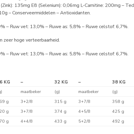
(Zink): 135mg E8 (Selenium): 0,06mg L-Carnitine: 200mg – Tec
: 10g – Conserveermiddelen – Antioxidanten.
,0% – Ruw vet: 13,0% – Ruwe as: 5,8% – Ruwe celstof: 6,7%.
n zeer hoge verteerbaarheid.
,0% – Ruw vet: 13,0% – Ruwe as: 5,8% – Ruwe celstof: 6,7%.
6 KG
–
32 KG
–
38 KG
g)
maatbeker
(g)
maatbeker
(g)
69 g
3+2/8
315 g
3+7/8
358 g
20 g
3+7/8
374 g
4+5/8
425 g
70 g
4+4/8
433 g
5+2/8
492 g