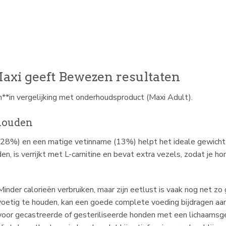
Maxi geeft Bewezen resultaten
**in vergelijking met onderhoudsproduct (Maxi Adult).
ehouden
(28%) en een matige vetinname (13%) helpt het ideale gewicht 
n, is verrijkt met L-carnitine en bevat extra vezels, zodat je h
d Minder calorieën verbruiken, maar zijn eetlust is vaak nog net 
htvoetig te houden, kan een goede complete voeding bijdragen aan
voor gecastreerde of gesteriliseerde honden met een lichaamsg