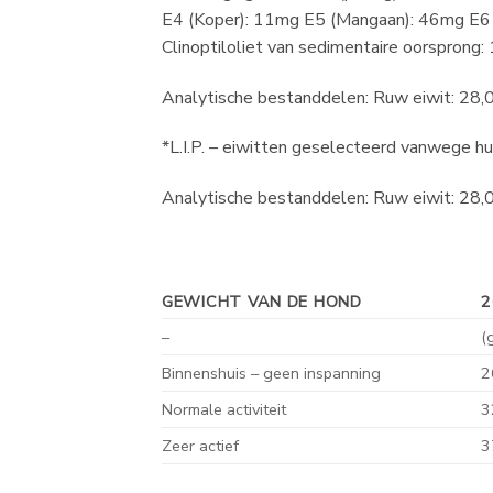
E4 (Koper): 11mg E5 (Mangaan): 46mg E6 
Clinoptiloliet van sedimentaire oorsprong
Analytische bestanddelen: Ruw eiwit: 28
*L.I.P. – eiwitten geselecteerd vanwege hu
Analytische bestanddelen: Ruw eiwit: 28
GEWICHT VAN DE HOND
2
–
(
Binnenshuis – geen inspanning
2
Normale activiteit
3
Zeer actief
3