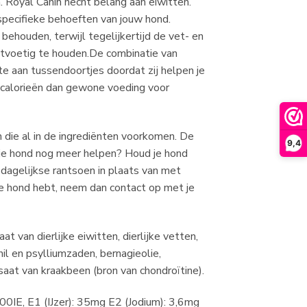
. Royal Canin hecht belang aan eiwitten.
specifieke behoeften van jouw hond.
behouden, terwijl tegelijkertijd de vet- en
htvoetig te houden.De combinatie van
 aan tussendoortjes doordat zij helpen je
 calorieën dan gewone voeding voor
die al in de ingrediënten voorkomen. De
9,4
e je hond nog meer helpen? Houd je hond
 dagelijkse rantsoen in plaats van met
je hond hebt, neem dan contact op met je
 van dierlijke eiwitten, dierlijke vetten,
hil en psylliumzaden, bernagieolie,
saat van kraakbeen (bron van chondroïtine).
00IE, E1 (IJzer): 35mg E2 (Jodium): 3,6mg