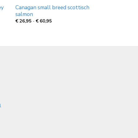
ey
Canagan small breed scottisch
salmon
Prijsklasse:
€
26,95
-
€
60,95
€
26,95
tot
€
60,95
l