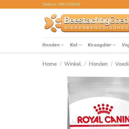
Ga
Telefoon: 036-5230258
naar
inhoud
Honden
Kat
Knaagdier
Vo
Home
/
Winkel
/
Honden
/
Voed