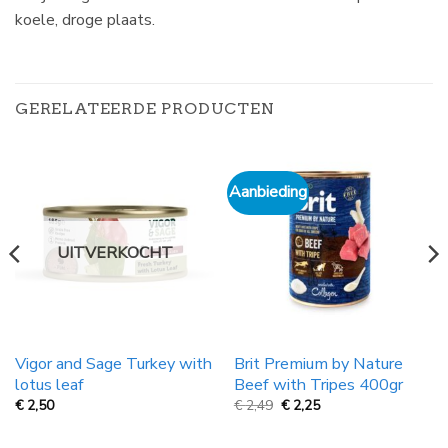
koele, droge plaats.
GERELATEERDE PRODUCTEN
Aanbieding
UITVERKOCHT
Vigor and Sage Turkey with
Brit Premium by Nature
lotus leaf
Beef with Tripes 400gr
Oorspronkelijke
Huidige
€
2,50
€
2,49
€
2,25
prijs
prijs
was:
is:
€
€