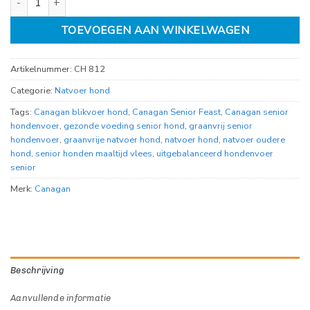
TOEVOEGEN AAN WINKELWAGEN
Artikelnummer:
CH 812
Categorie:
Natvoer hond
Tags:
Canagan blikvoer hond
,
Canagan Senior Feast
,
Canagan senior
hondenvoer
,
gezonde voeding senior hond
,
graanvrij senior
hondenvoer
,
graanvrije natvoer hond
,
natvoer hond
,
natvoer oudere
hond
,
senior honden maaltijd vlees
,
uitgebalanceerd hondenvoer
senior
Merk:
Canagan
Beschrijving
Aanvullende informatie