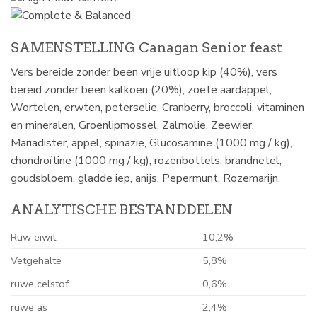
SAMENSTELLING Canagan Senior feast
Vers bereide zonder been vrije uitloop kip (40%), vers
bereid zonder been kalkoen (20%), zoete aardappel,
Wortelen, erwten, peterselie, Cranberry, broccoli, vitaminen
en mineralen, Groenlipmossel, Zalmolie, Zeewier,
Mariadister, appel, spinazie, Glucosamine (1000 mg / kg),
chondroïtine (1000 mg / kg), rozenbottels, brandnetel,
goudsbloem, gladde iep, anijs, Pepermunt, Rozemarijn.
ANALYTISCHE BESTANDDELEN
Ruw eiwit
10,2%
Vetgehalte
5,8%
ruwe celstof
0,6%
ruwe as
2,4%