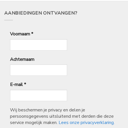
2,49.
2,25.
AANBIEDINGEN ONTVANGEN?
Voornaam
*
Achternaam
E-mail
*
Wij beschermen je privacy en delen je
persoonsgegevens uitsluitend met derden die deze
service mogelijk maken.
Lees onze privacyverklaring.