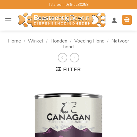
Ga
Telefoon: 036-5230258
naar
inhoud
Home
/
Winkel
/
Honden
/
Voeding Hond
/
Natvoer
hond
FILTER