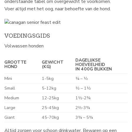
onderstaande tabel om overgewicht te voorkomen.
Voer altijd met het oog, naar behoefte van de hond.
VOEDINGSGIDS
Volwassen honden
DAGELIJKSE
GROOTTE
GEWICHT
HOEVEELHEID
HOND
(KG)
IN 400G BLIKKEN
Mini
1-5kg
¼ – ½
Small
5-12kg
½ – 1½
Medium
12-25kg
1½-2¾
Large
25-45kg
2⅔-3¾
Giant
45-70kg
3¾ – 5¾
Altijd zorgen voor schoon drinkwater. Bewaren op een