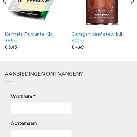
UITVERKOCHT
Kennels Favourite Kip
Canagan beef stew blik
395gr
400gr
€
3,45
€
4,69
AANBIEDINGEN ONTVANGEN?
Voornaam
*
Achternaam