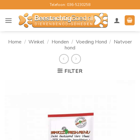
Ga
Telefoon: 036-5230258
naar
inhoud
Home
/
Winkel
/
Honden
/
Voeding Hond
/
Natvoer
hond
FILTER