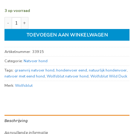
3 op voorraad
Wolfsblut Wild Duck 395gr aantal
TOEVOEGEN AAN WINKELWAGEN
Artikelnummer:
33915
Categorie:
Natvoer hond
Tags:
graanvrij natvoer hond
,
hondenvoer eend
,
natuurlijk hondenvoer
,
natvoer met eend hond
,
Wolfsblut natvoer hond
,
Wolfsblut Wild Duck
Merk:
Wolfsblut
Beschrijving
Aanvullende informatie