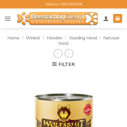
Ga
Telefoon: 036-5230258
naar
inhoud
Home
/
Winkel
/
Honden
/
Voeding Hond
/
Natvoer
hond
FILTER