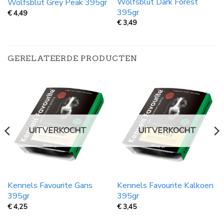
Wolfsblut Dark Forest
Wolfsblut Grey Peak 395gr
395gr
€
4,49
€
3,49
GERELATEERDE PRODUCTEN
UITVERKOCHT
UITVERKOCHT
Kennels Favourite Gans
Kennels Favourite Kalkoen
395gr
395gr
€
4,25
€
3,45