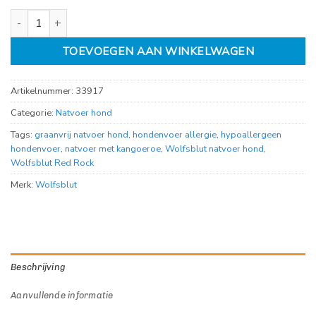
Wolfsblut Red Rock 395gr aantal
TOEVOEGEN AAN WINKELWAGEN
Artikelnummer:
33917
Categorie:
Natvoer hond
Tags:
graanvrij natvoer hond
,
hondenvoer allergie
,
hypoallergeen
hondenvoer
,
natvoer met kangoeroe
,
Wolfsblut natvoer hond
,
Wolfsblut Red Rock
Merk:
Wolfsblut
Beschrijving
Aanvullende informatie