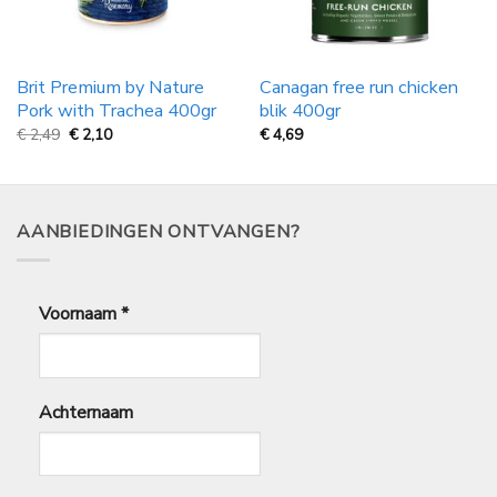
Brit Premium by Nature
Canagan free run chicken
Pork with Trachea 400gr
blik 400gr
Oorspronkelijke
Huidige
€
2,49
€
2,10
€
4,69
prijs
prijs
was:
is:
€
€
2,49.
2,10.
AANBIEDINGEN ONTVANGEN?
Voornaam
*
Achternaam