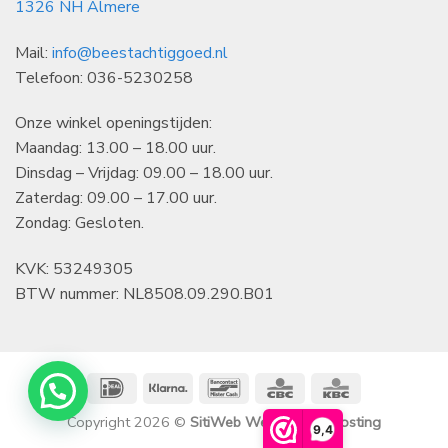
1326 NH Almere
Mail:
info@beestachtiggoed.nl
Telefoon: 036-5230258
Onze winkel openingstijden:
Maandag: 13.00 – 18.00 uur.
Dinsdag – Vrijdag: 09.00 – 18.00 uur.
Zaterdag: 09.00 – 17.00 uur.
Zondag: Gesloten.
KVK: 53249305
BTW nummer: NL8508.09.290.B01
IDeal
Klarna
Bancontact
CBC
KBC
Copyright 2026 ©
SitiWeb Websites en Hosting
9,4