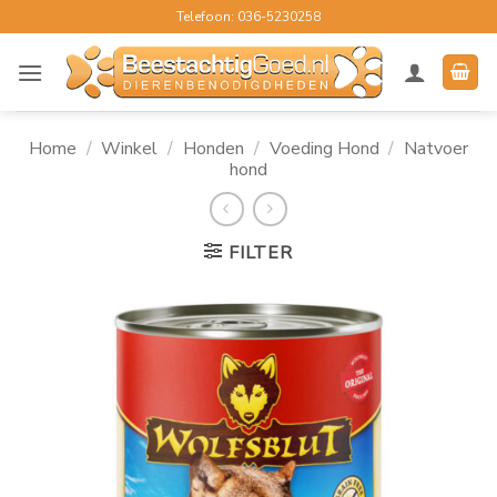
Ga
Telefoon: 036-5230258
naar
inhoud
Home
/
Winkel
/
Honden
/
Voeding Hond
/
Natvoer
hond
FILTER