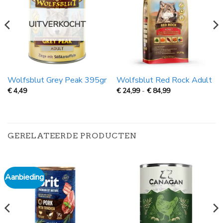
UITVERKOCHT
Wolfsblut Grey Peak 395gr
Wolfsblut Red Rock Adult
Prijsklasse:
€
4,49
€
24,99
-
€
84,99
€
24,99
tot
€
84,99
GERELATEERDE PRODUCTEN
Aanbieding