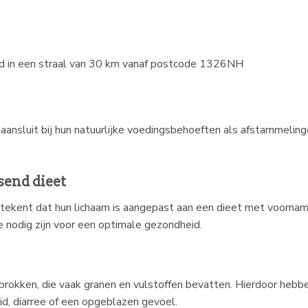
gd in een straal van 30 km vanaf postcode 1326NH
ansluit bij hun natuurlijke voedingsbehoeften als afstammeling
send dieet
etekent dat hun lichaam is aangepast aan een dieet met voornam
e nodig zijn voor een optimale gezondheid.
 brokken, die vaak granen en vulstoffen bevatten. Hierdoor hebb
d, diarree of een opgeblazen gevoel.