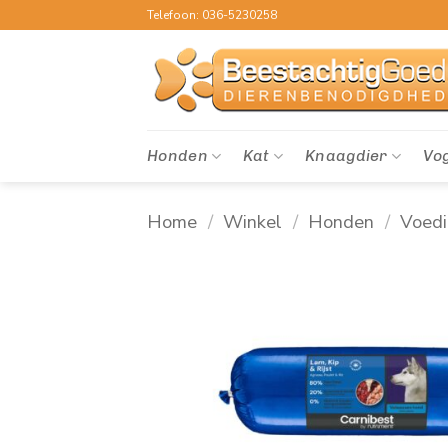
Ga
Telefoon: 036-5230258
naar
inhoud
Honden
Kat
Knaagdier
Vo
Home
/
Winkel
/
Honden
/
Voed