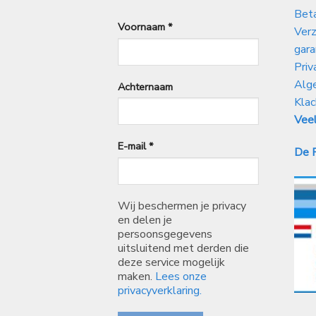
Bet
Voornaam
*
Verz
gara
Priv
Alg
Achternaam
Klac
Veel
E-mail
*
De P
Wij beschermen je privacy
en delen je
persoonsgegevens
uitsluitend met derden die
deze service mogelijk
maken.
Lees onze
privacyverklaring.