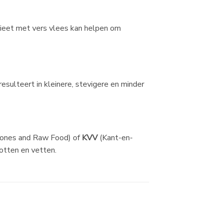
dieet met vers vlees kan helpen om
esulteert in kleinere, stevigere en minder
ones and Raw Food) of
KVV
(Kant-en-
botten en vetten.