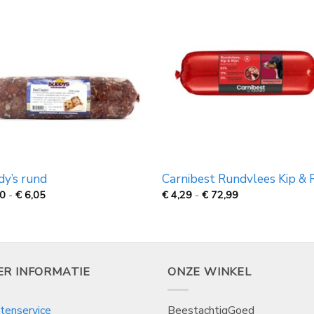
y’s rund
Carnibest Rundvlees Kip & R
Prijsklasse:
Prijsklasse:
70
-
€
6,05
€
4,29
-
€
72,99
€
€
1,70
4,29
tot
tot
€
€
6,05
72,99
ER INFORMATIE
ONZE WINKEL
tenservice
BeestachtigGoed