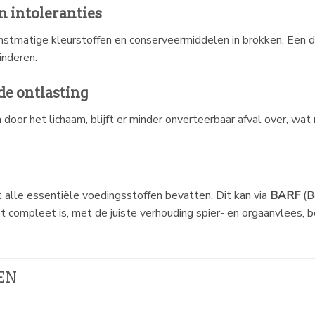
n intoleranties
nstmatige kleurstoffen en conserveermiddelen in brokken. Een 
inderen.
de ontlasting
r het lichaam, blijft er minder onverteerbaar afval over, wat r
 alle essentiële voedingsstoffen bevatten. Dit kan via
BARF
(B
et compleet is, met de juiste verhouding spier- en orgaanvlees, 
EN