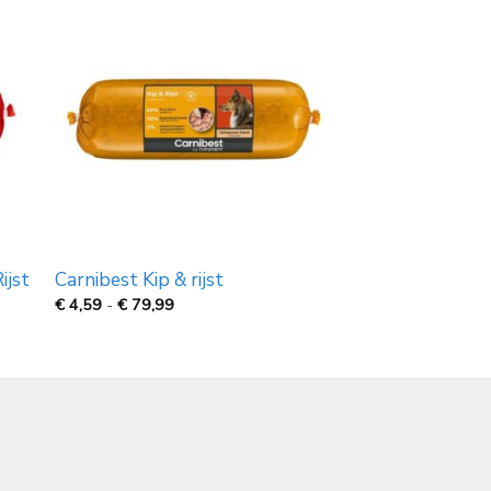
ijst
Carnibest Kip & rijst
Prijsklasse:
€
4,59
-
€
79,99
€
4,59
tot
€
79,99