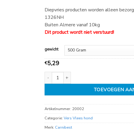
8,49
Diepvries producten worden alleen bezorg
1326NH
Buiten Almere vanaf 10kg
Dit product wordt niet verstuurd!
gewicht
5,29
€
Carnibest Lam Kip en Rijst aantal
TOEVOEGEN AA
Artikelnummer:
20002
Categorie:
Vers Vlees hond
Merk:
Carnibest