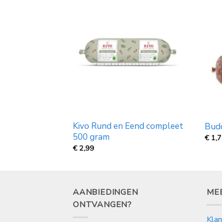
Kivo Rund en Eend compleet
eet 500 gram
Budd
500 gram
€
1,
€
2,99
AANBIEDINGEN
ME
ONTVANGEN?
Klan