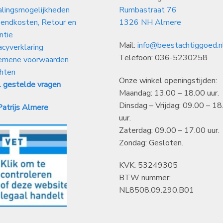
alingsmogelijkheden
Rumbastraat 76
endkosten, Retour en
1326 NH Almere
ntie
Mail:
info@beestachtiggoed.n
acyverklaring
Telefoon: 036-5230258
emene voorwaarden
hten
Onze winkel openingstijden:
 gestelde vragen
Maandag: 13.00 – 18.00 uur.
Dinsdag – Vrijdag: 09.00 – 18
atrijs Almere
uur.
Zaterdag: 09.00 – 17.00 uur.
Zondag: Gesloten.
KVK: 53249305
BTW nummer:
NL8508.09.290.B01