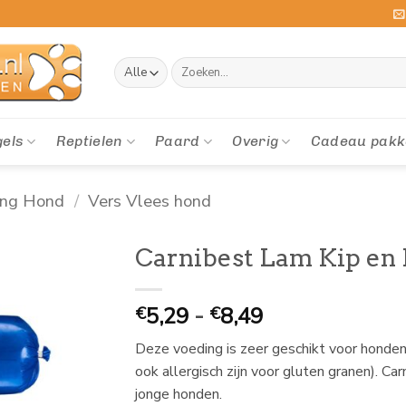
Zoeken
naar:
gels
Reptielen
Paard
Overig
Cadeau pakk
ing Hond
/
Vers Vlees hond
Carnibest Lam Kip en 
Prijsklasse:
5,29
-
8,49
€
€
€
Deze voeding is zeer geschikt voor honden 
5,29
ook allergisch zijn voor gluten granen). Ca
tot
jonge honden.
€