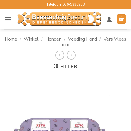
Ga
Telefoon: 036-5230258
naar
inhoud
Home
/
Winkel
/
Honden
/
Voeding Hond
/
Vers Vlees
hond
FILTER