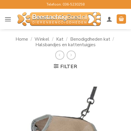
Ga
Telefoon: 036-5230258
naar
inhoud
Home
/
Winkel
/
Kat
/
Benodigdheden kat
/
Halsbandjes en kattentuigjes
FILTER