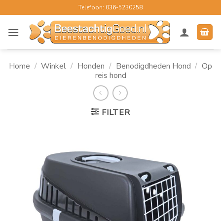
Ga
Telefoon: 036-5230258
naar
inhoud
Home
/
Winkel
/
Honden
/
Benodigdheden Hond
/
Op
reis hond
FILTER