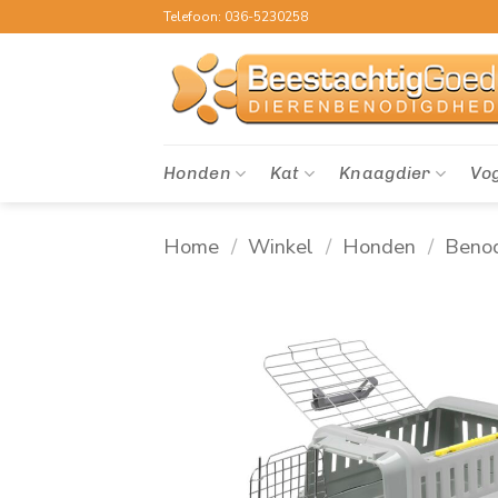
Ga
Telefoon: 036-5230258
naar
inhoud
Honden
Kat
Knaagdier
Vo
Home
/
Winkel
/
Honden
/
Beno