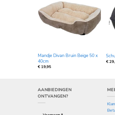
Mandje Divan Bruin Beige 50 x
t
Schu
40cm
€
29
€
19,95
AANBIEDINGEN
ME
ONTVANGEN?
Klan
Bet
Voornaam
*