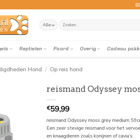
Zoeken
naar:
gels
Reptielen
Paard
Overig
Cadeau pakk
digdheden Hond
/
Op reis hond
reismand Odyssey mo
59,99
€
reismand Odyssey moss grey medium 59
Een zeer stevige reismand voor het vervoe
en knaagdieren zoals konijnen of cavia’s.