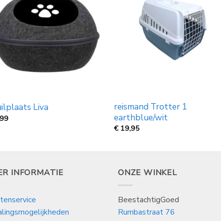
reismand Trotter 1
ilplaats Liva
earthblue/wit
,99
€
19,95
ER INFORMATIE
ONZE WINKEL
tenservice
BeestachtigGoed
alingsmogelijkheden
Rumbastraat 76