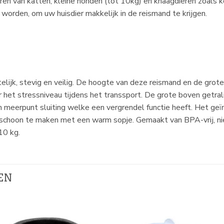
en van katten, kleine honden (tot 10kg) en knaagdieren zoals kon
orden, om uw huisdier makkelijk in de reismand te krijgen.
lijk, stevig en veilig. De hoogte van deze reismand en de grot
het stressniveau tijdens het transsport. De grote boven getral
n meerpunt sluiting welke een vergrendel functie heeft. Het ge
schoon te maken met een warm sopje. Gemaakt van BPA-vrij, niet
10 kg.
EN