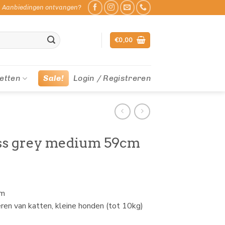
Aanbiedingen ontvangen?
€
0,00
etten
Sale!
Login / Registreren
ss grey medium 59cm
cm
ren van katten, kleine honden (tot 10kg)