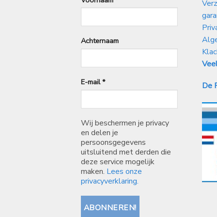
Verz
gara
Priv
Alg
Achternaam
Klac
Veel
E-mail
*
De P
Wij beschermen je privacy
en delen je
persoonsgegevens
uitsluitend met derden die
deze service mogelijk
maken.
Lees onze
privacyverklaring.