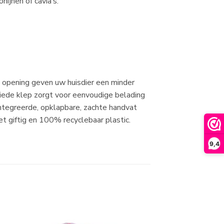
ijnen of cavia’s.
e opening geven uw huisdier een minder
iede klep zorgt voor eenvoudige belading
ïntegreerde, opklapbare, zachte handvat
 giftig en 100% recyclebaar plastic.
9,4