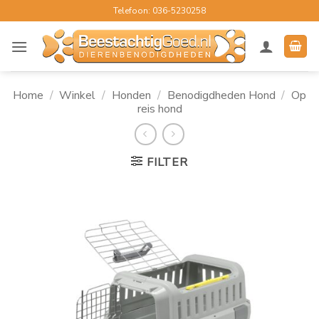
Ga
Telefoon: 036-5230258
naar
inhoud
Home
/
Winkel
/
Honden
/
Benodigdheden Hond
/
Op
reis hond
FILTER