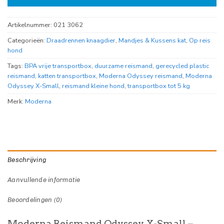
Artikelnummer:
021 3062
Categorieën:
Draadrennen knaagdier
,
Mandjes & Kussens kat
,
Op reis
hond
Tags:
BPA vrije transportbox
,
duurzame reismand
,
gerecycled plastic
reismand
,
katten transportbox
,
Moderna Odyssey reismand
,
Moderna
Odyssey X-Small
,
reismand kleine hond
,
transportbox tot 5 kg
Merk:
Moderna
Beschrijving
Aanvullende informatie
Beoordelingen (0)
Moderna Reismand Odyssey X-Small –