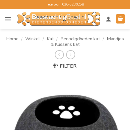
Ga
Telefoon: 036-5230258
naar
inhoud
Home
/
Winkel
/
Kat
/
Benodigdheden kat
/
Mandjes
& Kussens kat
FILTER