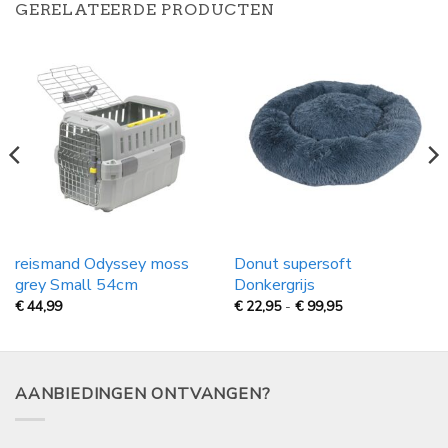
GERELATEERDE PRODUCTEN
reismand Odyssey moss
Donut supersoft
grey Small 54cm
Donkergrijs
Prijsklasse:
€
44,99
€
22,95
-
€
99,95
€
22,95
tot
€
99,95
AANBIEDINGEN ONTVANGEN?