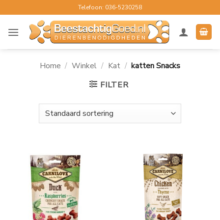
Ga
Telefoon: 036-5230258
naar
inhoud
Home
/
Winkel
/
Kat
/
katten Snacks
FILTER