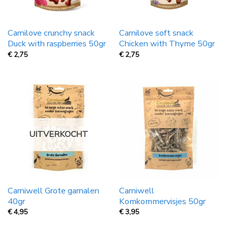
Carnilove crunchy snack
Carnilove soft snack
Duck with raspberries 50gr
Chicken with Thyme 50gr
€
2,75
€
2,75
UITVERKOCHT
Carniwell Grote garnalen
Carniwell
40gr
Komkommervisjes 50gr
€
4,95
€
3,95