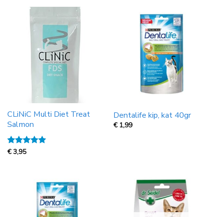
CLiNiC Multi Diet Treat
Dentalife kip, kat 40gr
Salmon
€
1,99
Gewaardeerd
€
3,95
5
uit 5