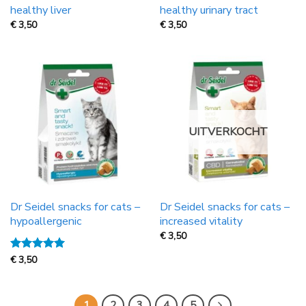
healthy liver
healthy urinary tract
€
3,50
€
3,50
UITVERKOCHT
Dr Seidel snacks for cats –
Dr Seidel snacks for cats –
hypoallergenic
increased vitality
€
3,50
Gewaardeerd
€
3,50
5
uit 5
1
2
3
4
5