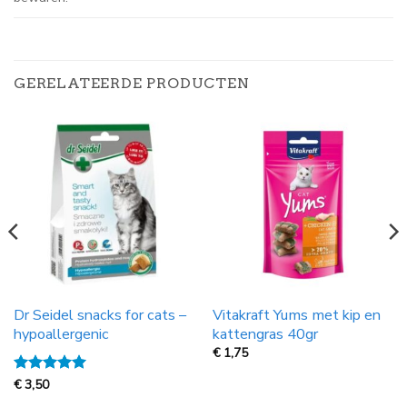
GERELATEERDE PRODUCTEN
Dr Seidel snacks for cats –
Vitakraft Yums met kip en
hypoallergenic
kattengras 40gr
€
1,75
Gewaardeerd
€
3,50
5
uit 5