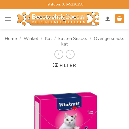
Ga
Telefoon: 036-5230258
naar
inhoud
Home
/
Winkel
/
Kat
/
katten Snacks
/
Overige snacks
kat
FILTER