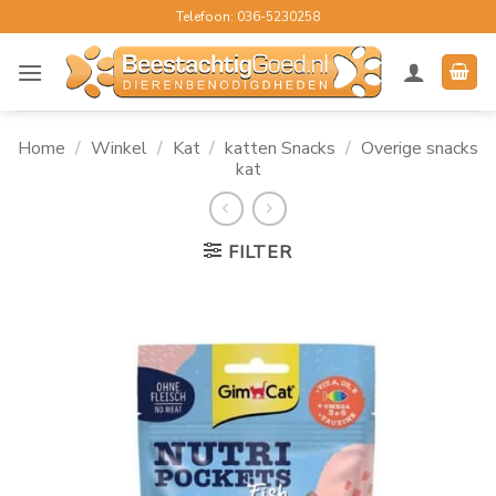
Ga
Telefoon: 036-5230258
naar
inhoud
Home
/
Winkel
/
Kat
/
katten Snacks
/
Overige snacks
kat
FILTER