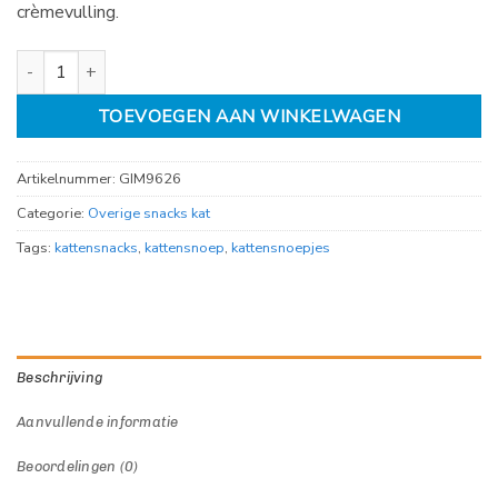
crèmevulling.
Gimcat Nutri pockets Fish Salmon 60gr aantal
TOEVOEGEN AAN WINKELWAGEN
Artikelnummer:
GIM9626
Categorie:
Overige snacks kat
Tags:
kattensnacks
,
kattensnoep
,
kattensnoepjes
Beschrijving
Aanvullende informatie
Beoordelingen (0)