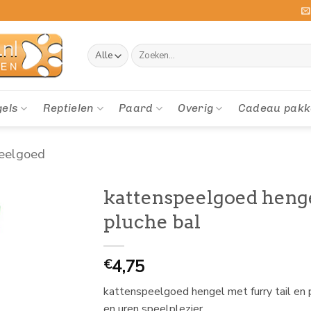
Zoeken
naar:
gels
Reptielen
Paard
Overig
Cadeau pakk
eelgoed
kattenspeelgoed henge
pluche bal
4,75
€
kattenspeelgoed hengel met furry tail en p
en uren speelplezier.