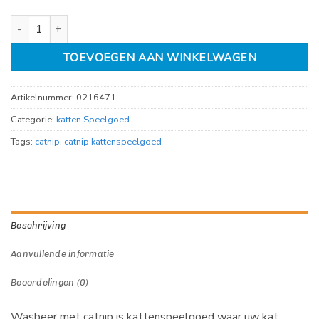
wasbeer met catnip, 18 cm aantal
TOEVOEGEN AAN WINKELWAGEN
Artikelnummer:
0216471
Categorie:
katten Speelgoed
Tags:
catnip
,
catnip kattenspeelgoed
Beschrijving
Aanvullende informatie
Beoordelingen (0)
Wasbeer met catnip is kattenspeelgoed waar uw kat