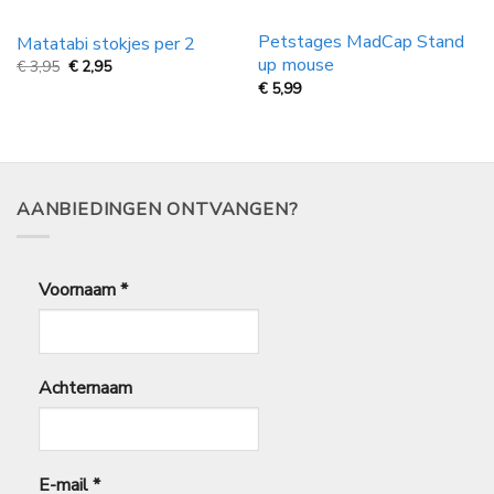
Petstages MadCap Stand
Matatabi stokjes per 2
up mouse
Oorspronkelijke
Huidige
€
3,95
€
2,95
prijs
prijs
€
5,99
was:
is:
€
€
3,95.
2,95.
AANBIEDINGEN ONTVANGEN?
Voornaam
*
Achternaam
E-mail
*