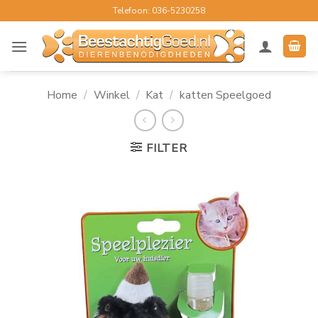
Ga
Telefoon: 036-5230258
naar
inhoud
Home
/
Winkel
/
Kat
/
katten Speelgoed
FILTER