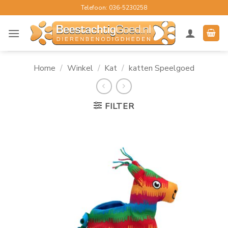
Ga
Telefoon: 036-5230258
naar
inhoud
Home
/
Winkel
/
Kat
/
katten Speelgoed
FILTER