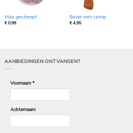
Muis gestreept
Bever met catnip
€
0,99
€
4,95
AANBIEDINGEN ONTVANGEN?
Voornaam
*
Achternaam