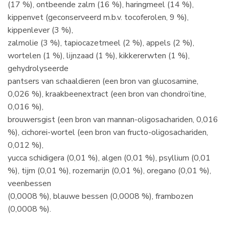
(17 %), ontbeende zalm (16 %), haringmeel (14 %),
kippenvet (geconserveerd m.b.v. tocoferolen, 9 %),
kippenlever (3 %),
zalmolie (3 %), tapiocazetmeel (2 %), appels (2 %),
wortelen (1 %), lijnzaad (1 %), kikkererwten (1 %),
gehydrolyseerde
pantsers van schaaldieren (een bron van glucosamine,
0,026 %), kraakbeenextract (een bron van chondroïtine,
0,016 %),
brouwersgist (een bron van mannan-oligosachariden, 0,016
%), cichorei-wortel (een bron van fructo-oligosachariden,
0,012 %),
yucca schidigera (0,01 %), algen (0,01 %), psyllium (0,01
%), tijm (0,01 %), rozemarijn (0,01 %), oregano (0,01 %),
veenbessen
(0,0008 %), blauwe bessen (0,0008 %), frambozen
(0,0008 %).