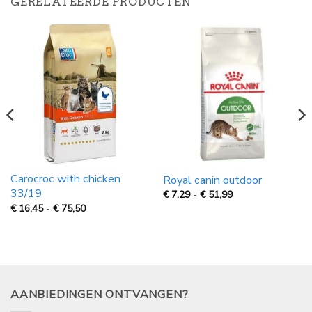
GERELATEERDE PRODUCTEN
Carocroc with chicken
Royal canin outdoor
33/19
Prijsklasse:
€
7,29
-
€
51,99
€
Prijsklasse:
€
16,45
-
€
75,50
7,29
€
tot
16,45
€
tot
51,99
€
75,50
AANBIEDINGEN ONTVANGEN?