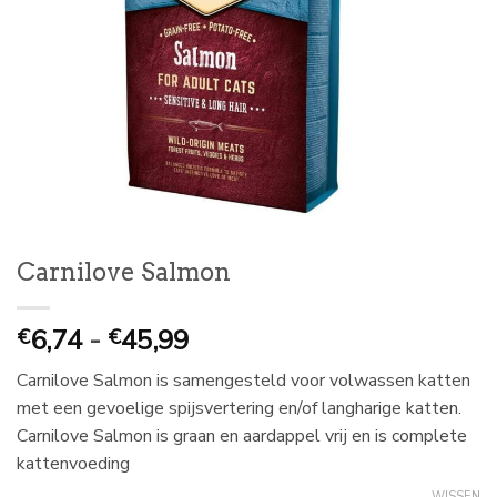
Carnilove Salmon
Prijsklasse:
6,74
-
45,99
€
€
€
Carnilove Salmon is samengesteld voor volwassen katten
6,74
met een gevoelige spijsvertering en/of langharige katten.
tot
Carnilove Salmon is graan en aardappel vrij en is complete
€
kattenvoeding
45,99
WISSEN