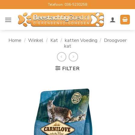
Ga
Telefoon: 036-5230258
naar
inhoud
Home
/
Winkel
/
Kat
/
katten Voeding
/
Droogvoer
kat
FILTER