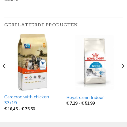
GERELATEERDE PRODUCTEN
Carocroc with chicken
Royal canin Indoor
33/19
Prijsklasse:
€
7,29
-
€
51,99
€
Prijsklasse:
€
16,45
-
€
75,50
7,29
€
tot
16,45
€
tot
51,99
€