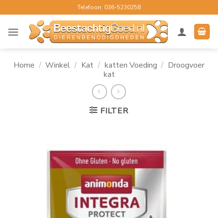
Ga
Telefoon: 036-5230258
naar
inhoud
Home
/
Winkel
/
Kat
/
katten Voeding
/
Droogvoer
kat
FILTER