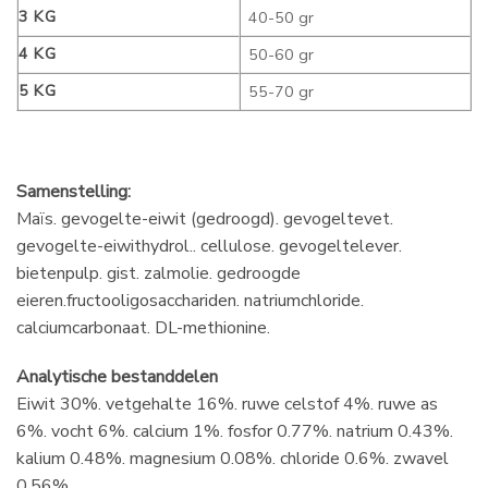
3 KG
40-50 gr
4 KG
50-60 gr
5 KG
55-70 gr
Samenstelling:
Maïs. gevogelte-eiwit (gedroogd). gevogeltevet.
gevogelte-eiwithydrol.. cellulose. gevogeltelever.
bietenpulp. gist. zalmolie. gedroogde
eieren.fructooligosacchariden. natriumchloride.
calciumcarbonaat. DL-methionine.
Analytische bestanddelen
Eiwit 30%. vetgehalte 16%. ruwe celstof 4%. ruwe as
6%. vocht 6%. calcium 1%. fosfor 0.77%. natrium 0.43%.
kalium 0.48%. magnesium 0.08%. chloride 0.6%. zwavel
0.56%