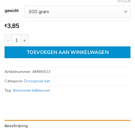
12,49
WISSEN
gewicht
3,85
€
Integra Urinary Struvit aantal
TOEVOEGEN AAN WINKELWAGEN
Artikelnummer:
AM86923
Categorie:
Droogvoer kat
Tag:
Animonda kattenvoer
Beschrijving