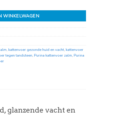
N WINKELWAGEN
zalm
,
kattenvoer gezonde huid en vacht
,
kattenvoer
oer tegen tandsteen
,
Purina kattenvoer zalm
,
Purina
oer
d, glanzende vacht en