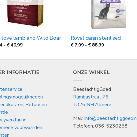
ilove lamb and Wild Boar
Royal canin sterilised
Prijsklasse:
Prijsklasse:
74
-
€
46,99
€
7,09
-
€
88,99
€
€
6,74
7,09
tot
tot
€
€
46,99
88,99
ER INFORMATIE
ONZE WINKEL
tenservice
BeestachtigGoed
alingsmogelijkheden
Rumbastraat 76
endkosten, Retour en
1326 NH Almere
ntie
Mail:
info@beestachtiggoed.n
acyverklaring
Telefoon: 036-5230258
emene voorwaarden
hten