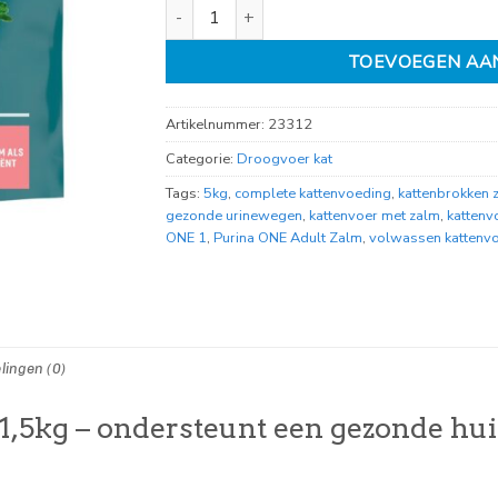
Purina One adult Zalm 1,5kg aantal
TOEVOEGEN AA
Artikelnummer:
23312
Categorie:
Droogvoer kat
Tags:
5kg
,
complete kattenvoeding
,
kattenbrokken 
gezonde urinewegen
,
kattenvoer met zalm
,
kattenv
ONE 1
,
Purina ONE Adult Zalm
,
volwassen kattenv
lingen (0)
,5kg – ondersteunt een gezonde hui