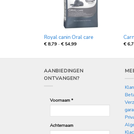
sible
Royal canin Oral care
Carn
rijsklasse:
Prijsklasse:
€
8,79
-
€
54,99
€
6,
€
,09
8,79
ot
tot
€
0,99
54,99
AANBIEDINGEN
ME
ONTVANGEN?
Klan
Bet
Voornaam
*
Verz
gara
Priv
Alg
Achternaam
Klac