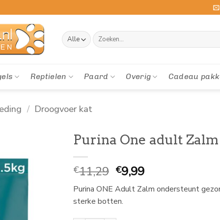
Zoeken
naar:
gels
Reptielen
Paard
Overig
Cadeau pakk
eding
/
Droogvoer kat
Purina One adult Zalm
Oorspronkelijke
Huidige
11,29
9,99
€
€
prijs
prijs
Purina ONE Adult Zalm ondersteunt gezon
was:
is:
sterke botten.
€
€
11,29.
9,99.