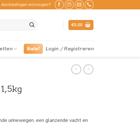
Aanbiedingen ontvangen?
€
0,00
etten
Sale!
Login / Registreren
 1,5kg
de urinewegen, een glanzende vacht en