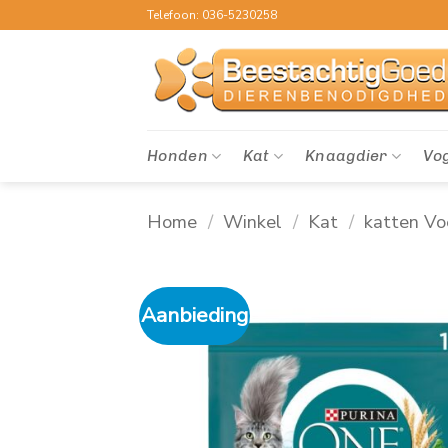
Ga
Telefoon: 036-5230258
naar
inhoud
Honden
Kat
Knaagdier
Vo
Home
/
Winkel
/
Kat
/
katten Vo
Aanbieding