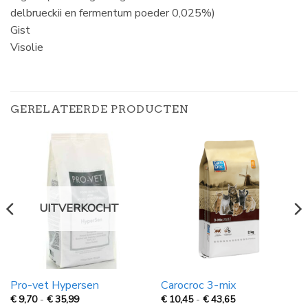
delbrueckii en fermentum poeder 0,025%)
Gist
Visolie
GERELATEERDE PRODUCTEN
UITVERKOCHT
Pro-vet Hypersen
Carocroc 3-mix
Prijsklasse:
Prijsklasse:
€
9,70
-
€
35,99
€
10,45
-
€
43,65
€
€