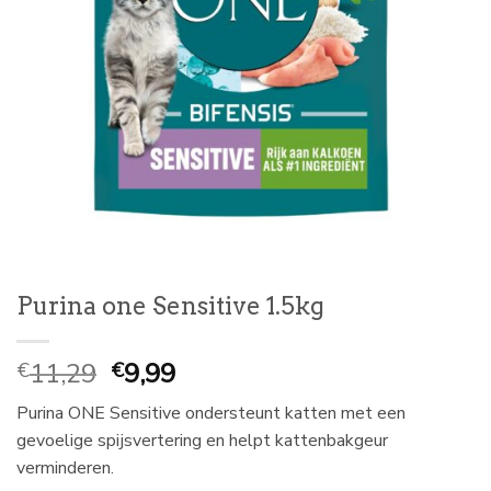
Purina one Sensitive 1.5kg
Oorspronkelijke
Huidige
11,29
9,99
€
€
prijs
prijs
Purina ONE Sensitive ondersteunt katten met een
was:
is:
gevoelige spijsvertering en helpt kattenbakgeur
€
€
verminderen.
11,29.
9,99.