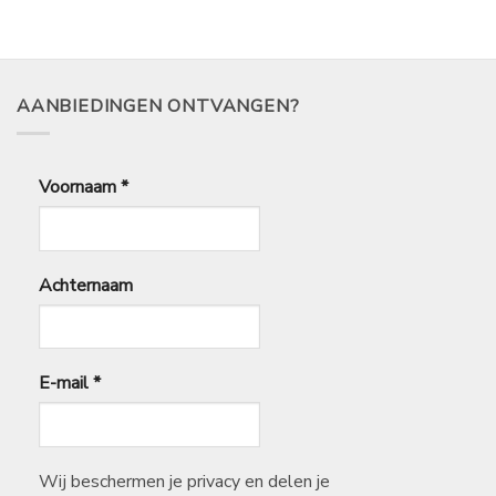
9,70
10,45
tot
tot
€
€
35,99
43,65
AANBIEDINGEN ONTVANGEN?
Voornaam
*
Achternaam
E-mail
*
Wij beschermen je privacy en delen je