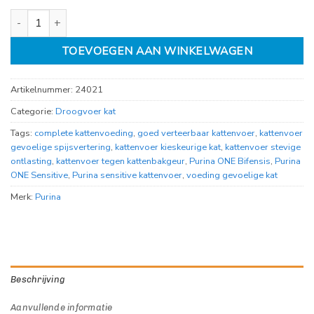
Purina one Sensitive 1.5kg aantal
TOEVOEGEN AAN WINKELWAGEN
Artikelnummer:
24021
Categorie:
Droogvoer kat
Tags:
complete kattenvoeding
,
goed verteerbaar kattenvoer
,
kattenvoer
gevoelige spijsvertering
,
kattenvoer kieskeurige kat
,
kattenvoer stevige
ontlasting
,
kattenvoer tegen kattenbakgeur
,
Purina ONE Bifensis
,
Purina
ONE Sensitive
,
Purina sensitive kattenvoer
,
voeding gevoelige kat
Merk:
Purina
Beschrijving
Aanvullende informatie