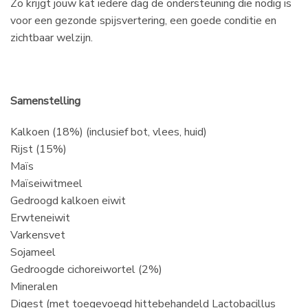
Zo krijgt jouw kat iedere dag de ondersteuning die nodig is
voor een gezonde spijsvertering, een goede conditie en
zichtbaar welzijn.
Samenstelling
Kalkoen (18%) (inclusief bot, vlees, huid)
Rijst (15%)
Maïs
Maïseiwitmeel
Gedroogd kalkoen eiwit
Erwteneiwit
Varkensvet
Sojameel
Gedroogde cichoreiwortel (2%)
Mineralen
Digest (met toegevoegd hittebehandeld Lactobacillus