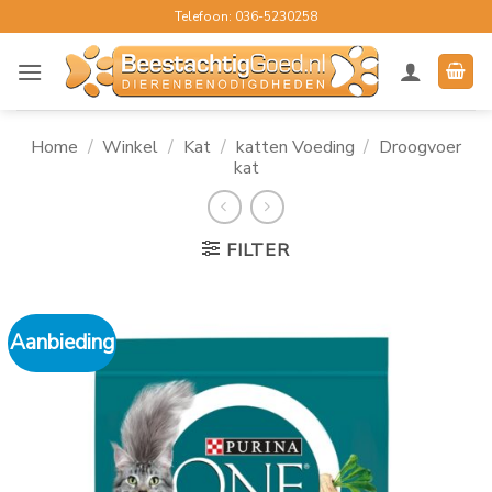
Ga
Telefoon: 036-5230258
naar
inhoud
Home
/
Winkel
/
Kat
/
katten Voeding
/
Droogvoer
kat
FILTER
Aanbieding