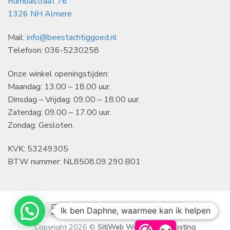
Rumbastraat 76
1326 NH Almere
Mail:
info@beestachtiggoed.nl
Telefoon: 036-5230258
Onze winkel openingstijden:
Maandag: 13.00 – 18.00 uur.
Dinsdag – Vrijdag: 09.00 – 18.00 uur.
Zaterdag: 09.00 – 17.00 uur.
Zondag: Gesloten.
KVK: 53249305
BTW nummer: NL8508.09.290.B01
IDeal
Klarna
Bancontact
CBC
KBC
Ik ben Daphne, waarmee kan ik helpen
Copyright 2026 ©
SitiWeb Websites en Hosting