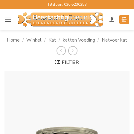
Ga
Telefoon: 036-5230258
naar
inhoud
Home
/
Winkel
/
Kat
/
katten Voeding
/
Natvoer kat
FILTER