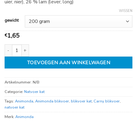
uier, nier), 26 % lam (lever, long)
tot
€
WISSEN
3,15
gewicht
1,65
€
Animonda Carny Rund Lam aantal
TOEVOEGEN AAN WINKELWAGEN
Artikelnummer:
N/B
Categorie:
Natvoer kat
Tags:
Animonda
,
Animonda blikvoer
,
blikvoer kat
,
Carny blikvoer
,
natvoer kat
Merk:
Animonda