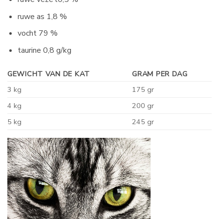
ruwe as
1,8 %
vocht
79 %
taurine
0,8 g/kg
GEWICHT VAN DE KAT
GRAM PER DAG
3 kg
175 gr
4 kg
200 gr
5 kg
245 gr