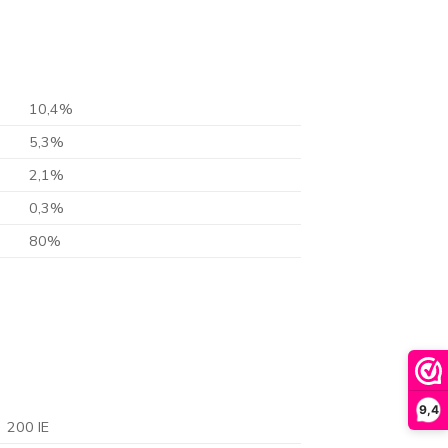
10,4%
5,3%
2,1%
0,3%
80%
9,4
200 IE