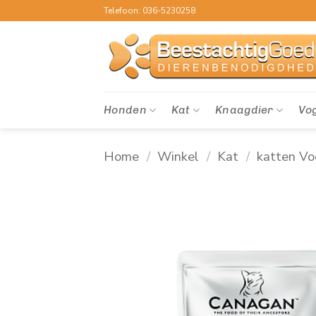
Ga
Telefoon: 036-5230258
naar
inhoud
Honden
Kat
Knaagdier
Vo
Home
/
Winkel
/
Kat
/
katten Vo