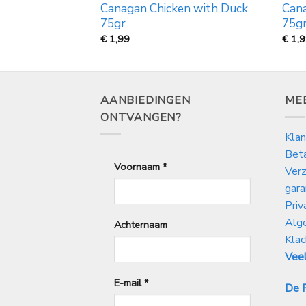
est sensitive in
Canagan Chicken with Duck
Cana
75gr
75g
€
1,99
€
1,
AANBIEDINGEN
ME
ONTVANGEN?
Klan
Bet
Voornaam
*
Verz
gara
Priv
Alg
Achternaam
Klac
Veel
E-mail
*
De P