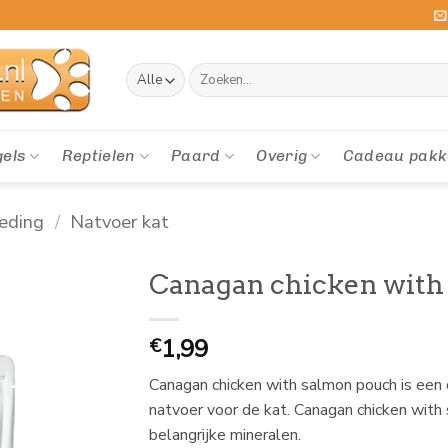
Zoeken
naar:
gels
Reptielen
Paard
Overig
Cadeau pakk
eding
/
Natvoer kat
Canagan chicken with
1,99
€
Canagan chicken with salmon pouch is een 
natvoer voor de kat. Canagan chicken with
belangrijke mineralen.