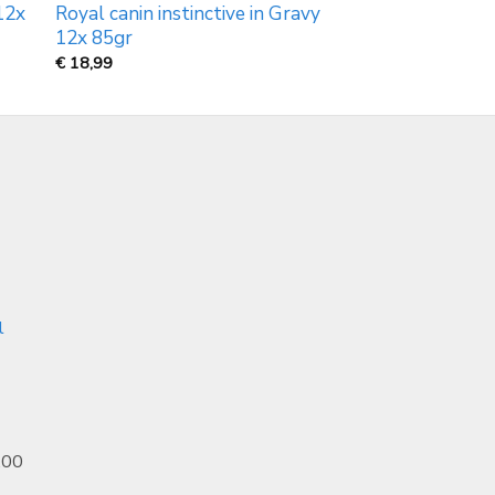
 12x
Royal canin instinctive in Gravy
12x 85gr
€
18,99
l
.00