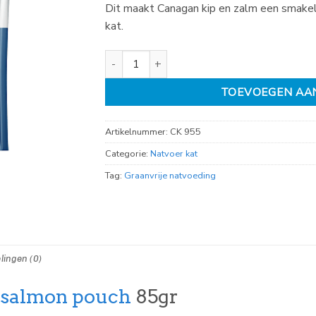
Dit maakt Canagan kip en zalm een smakel
kat.
Canagan chicken with salmon pouch 85gr aan
TOEVOEGEN AA
Artikelnummer:
CK 955
Categorie:
Natvoer kat
Tag:
Graanvrije natvoeding
lingen (0)
 salmon pouch
85gr