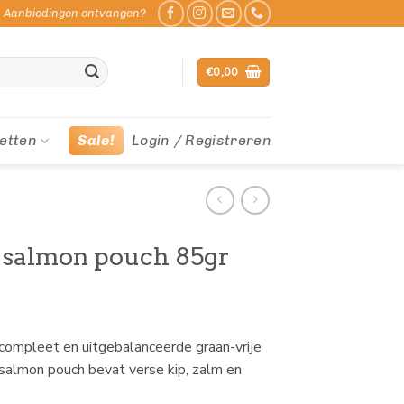
Aanbiedingen ontvangen?
€
0,00
etten
Sale!
Login / Registreren
 salmon pouch 85gr
compleet en uitgebalanceerde graan-vrije
 salmon pouch bevat verse kip, zalm en