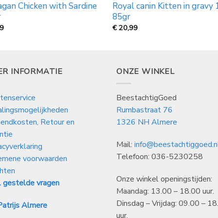
gan Chicken with Sardine
Royal canin Kitten in gravy
r
85gr
99
€
20,99
ER INFORMATIE
ONZE WINKEL
tenservice
BeestachtigGoed
alingsmogelijkheden
Rumbastraat 76
endkosten, Retour en
1326 NH Almere
ntie
Mail:
info@beestachtiggoed.n
acyverklaring
Telefoon: 036-5230258
emene voorwaarden
hten
Onze winkel openingstijden:
 gestelde vragen
Maandag: 13.00 – 18.00 uur.
Dinsdag – Vrijdag: 09.00 – 18
atrijs Almere
uur.