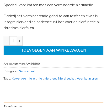
Speciaal voor katten met een verminderde nierfunctie.
Dankzij het verminderende gehalte aan fosfor en eiwit in
Integra niervoeding ondersteunt het voer de nierfunctie bij
chronisch nierfalen.
Integra Nier kip aantal
TOEVOEGEN AAN WINKELWAGEN
Artikelnummer:
AM86800
Categorie:
Natvoer kat
Tags:
Kattenvoer nieren
,
nier
,
nierdieet
,
Nierdieet kat
,
Voer kat nieren
Beschrijving