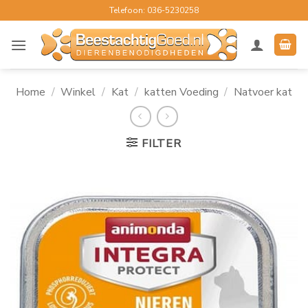
Ga
Telefoon: 036-5230258
naar
inhoud
Home
/
Winkel
/
Kat
/
katten Voeding
/
Natvoer kat
FILTER