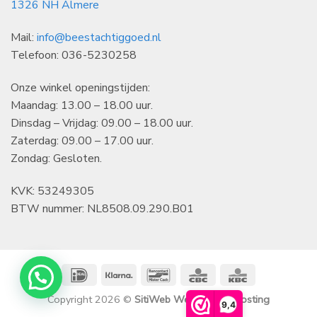
1326 NH Almere
Mail:
info@beestachtiggoed.nl
Telefoon: 036-5230258
Onze winkel openingstijden:
Maandag: 13.00 – 18.00 uur.
Dinsdag – Vrijdag: 09.00 – 18.00 uur.
Zaterdag: 09.00 – 17.00 uur.
Zondag: Gesloten.
KVK: 53249305
BTW nummer: NL8508.09.290.B01
IDeal
Klarna
Bancontact
CBC
KBC
Copyright 2026 ©
SitiWeb Websites en Hosting
9,4