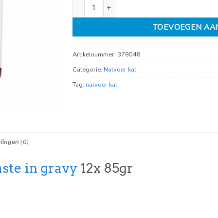
Royal canin Sensory Taste in gravy 12x 85gr 
TOEVOEGEN AA
Artikelnummer:
378048
Categorie:
Natvoer kat
Tag:
natvoer kat
lingen (0)
ste in gravy
12x 85gr