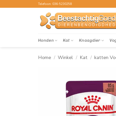
Ga
Telefoon: 036-5230258
naar
inhoud
Honden
Kat
Knaagdier
Vo
Home
/
Winkel
/
Kat
/
katten Vo