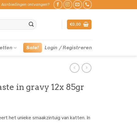
Aanbiedingen ontvangen?
€
0,00
etten
Sale!
Login / Registreren
ste in gravy 12x 85gr
ert het unieke smaakzintuig van katten. In