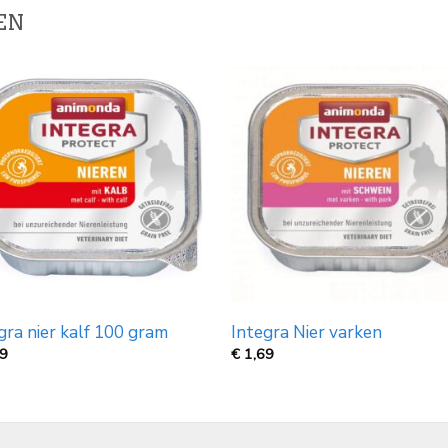
EN
gra nier kalf 100 gram
Integra Nier varken
69
€
1,69