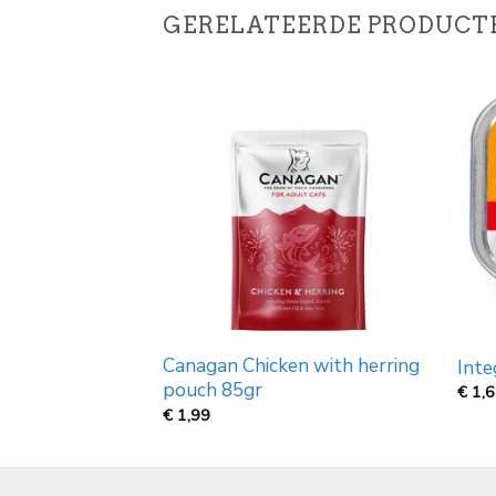
GERELATEERDE PRODUCT
tinctive in Gravy
Canagan Chicken with herring
Inte
pouch 85gr
€
1,
€
1,99