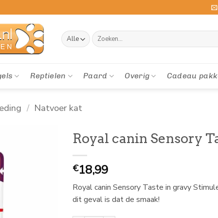
Zoeken
naar:
gels
Reptielen
Paard
Overig
Cadeau pakk
eding
/
Natvoer kat
Royal canin Sensory Ta
18,99
€
Royal canin Sensory Taste in gravy Stimule
dit geval is dat de smaak!