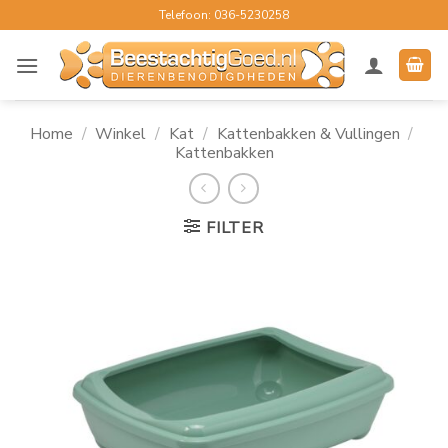
Ga
Telefoon: 036-5230258
naar
inhoud
Home
/
Winkel
/
Kat
/
Kattenbakken & Vullingen
/
Kattenbakken
FILTER