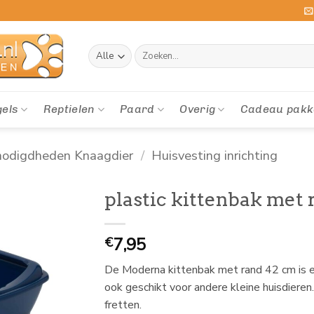
Zoeken
naar:
gels
Reptielen
Paard
Overig
Cadeau pakk
odigdheden Knaagdier
/
Huisvesting inrichting
plastic kittenbak met 
7,95
€
De Moderna kittenbak met rand 42 cm is ee
ook geschikt voor andere kleine huisdieren. 
fretten.