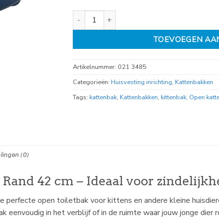
plastic kittenbak met rand 42 cm, blue berry a
TOEVOEGEN AA
Artikelnummer:
021 3485
Categorieën:
Huisvesting inrichting
,
Kattenbakken
Tags:
kattenbak
,
Kattenbakken
,
kittenbak
,
Open katt
lingen (0)
and 42 cm – Ideaal voor zindelijkh
e perfecte open toiletbak voor kittens en andere kleine huisdiere
 eenvoudig in het verblijf of in de ruimte waar jouw jonge dier 