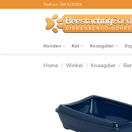
Ga
Telefoon: 036-5230258
naar
inhoud
Honden
Kat
Knaagdier
Vo
Home
/
Winkel
/
Knaagdier
/
Ben