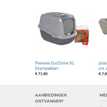
Peewee EcoDome XL
plas
t donker grijs
Startpakket
cm, 
Prijsklasse:
€
€
71,90
€
7,
16,99
tot
€
27,99
AANBIEDINGEN
ME
ONTVANGEN?