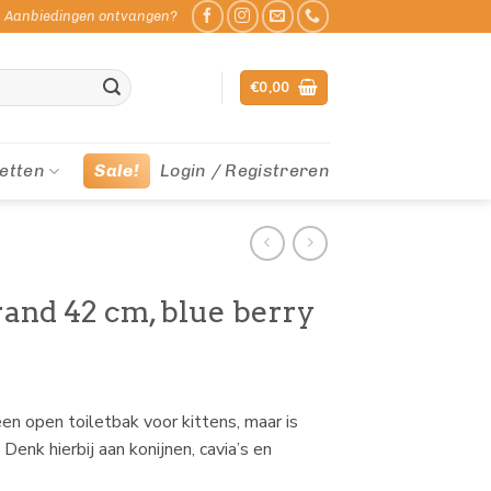
Aanbiedingen ontvangen?
€
0,00
etten
Sale!
Login / Registreren
rand 42 cm, blue berry
n open toiletbak voor kittens, maar is
Denk hierbij aan konijnen, cavia’s en