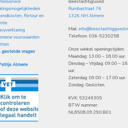
tenservice
BeestachtigGoed
alingsmogelijkheden
Rumbastraat 76
endkosten, Retour en
1326 NH Almere
ntie
Mail:
info@beestachtiggoed.n
acyverklaring
Telefoon: 036-5230258
emene voorwaarden
hten
Onze winkel openingstijden:
 gestelde vragen
Maandag: 13.00 – 18.00 uur.
Dinsdag – Vrijdag: 09.00 – 18
atrijs Almere
uur.
Zaterdag: 09.00 – 17.00 uur.
Zondag: Gesloten.
KVK: 53249305
BTW nummer:
NL8508.09.290.B01