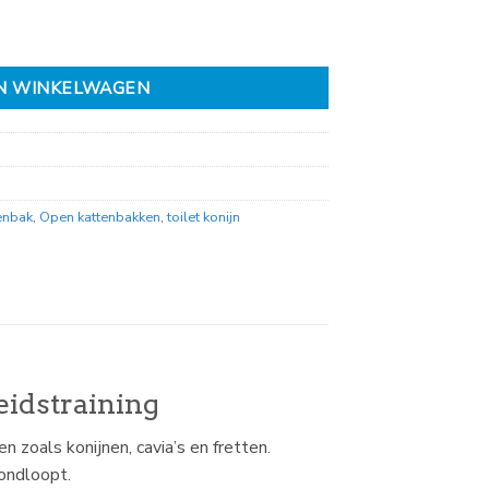
antal
N WINKELWAGEN
enbak
,
Open kattenbakken
,
toilet konijn
eidstraining
n zoals konijnen, cavia’s en fretten.
rondloopt.