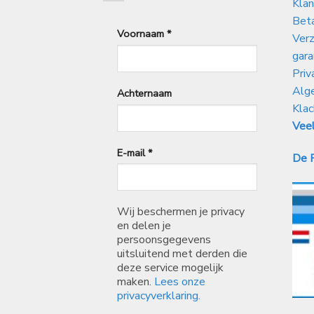
Klan
Bet
Voornaam
*
Verz
gara
Priv
Alg
Achternaam
Klac
Veel
E-mail
*
De P
Wij beschermen je privacy
en delen je
persoonsgegevens
uitsluitend met derden die
deze service mogelijk
maken.
Lees onze
privacyverklaring.