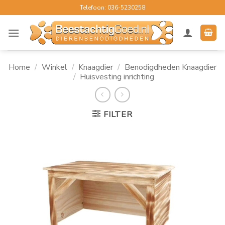
Ga
Telefoon: 036-5230258
naar
inhoud
Home
/
Winkel
/
Knaagdier
/
Benodigdheden Knaagdier
/
Huisvesting inrichting
FILTER