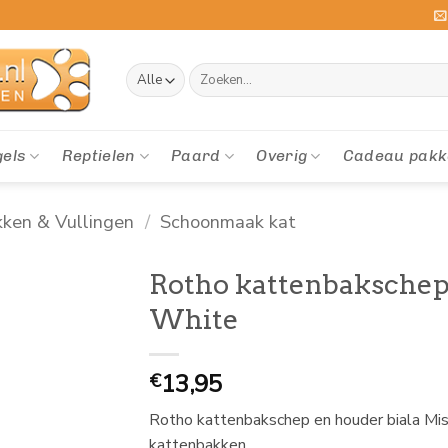
Zoeken
naar:
gels
Reptielen
Paard
Overig
Cadeau pakk
ken & Vullingen
/
Schoonmaak kat
Rotho kattenbakschep 
White
13,95
€
Rotho kattenbakschep en houder biala Mist
kattenbakken.