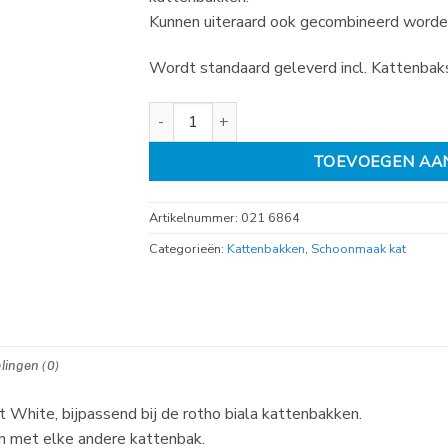
Kunnen uiteraard ook gecombineerd worde
Wordt standaard geleverd incl. Kattenbaks
Rotho kattenbakschep en houder biala Mist W
TOEVOEGEN AA
Artikelnummer:
021 6864
Categorieën:
Kattenbakken
,
Schoonmaak kat
lingen (0)
 White, bijpassend bij de rotho biala kattenbakken.
n met elke andere kattenbak.