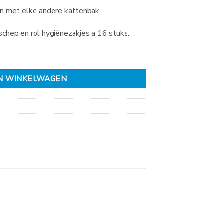
n met elke andere kattenbak.
chep en rol hygiënezakjes a 16 stuks.
hite aantal
N WINKELWAGEN