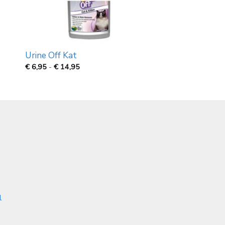
Urine Off Kat
Prijsklasse:
€
6,95
-
€
14,95
€
6,95
tot
€
14,95
l