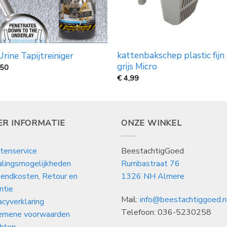
kattenbakschep plastic fijn
Urine Tapijtreiniger
grijs Micro
,50
€
4,99
ER INFORMATIE
ONZE WINKEL
tenservice
BeestachtigGoed
alingsmogelijkheden
Rumbastraat 76
endkosten, Retour en
1326 NH Almere
ntie
Mail:
info@beestachtiggoed.n
acyverklaring
Telefoon: 036-5230258
emene voorwaarden
hten