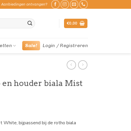
Aanbiedingen ontvangen?
€
0,00
etten
Sale!
Login / Registreren
en houder biala Mist
 White, bijpassend bij de rotho biala