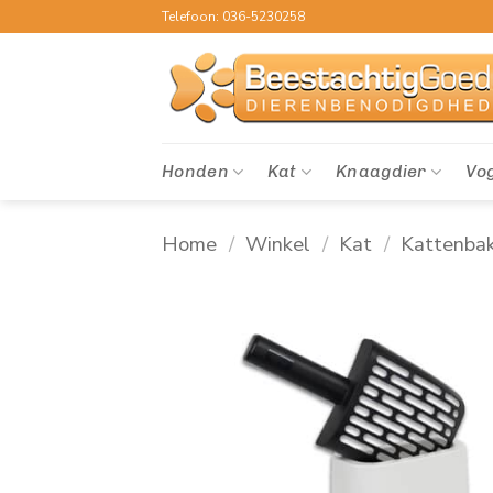
Ga
Telefoon: 036-5230258
naar
inhoud
Honden
Kat
Knaagdier
Vo
Home
/
Winkel
/
Kat
/
Kattenbak