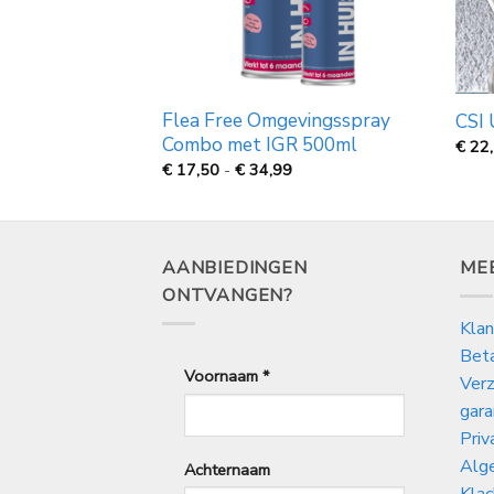
akschep en
Flea Free Omgevingsspray
CSI 
nk
Combo met IGR 500ml
€
22
Prijsklasse:
€
17,50
-
€
34,99
€
17,50
tot
€
34,99
AANBIEDINGEN
ME
ONTVANGEN?
Klan
Bet
Voornaam
*
Verz
gara
Priv
Alg
Achternaam
Klac