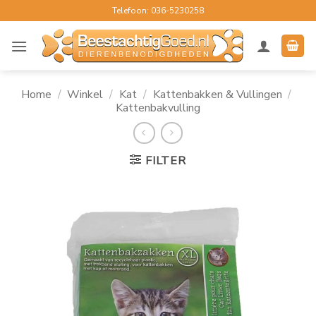
Ga
Telefoon: 036-5230258
naar
inhoud
Home
/
Winkel
/
Kat
/
Kattenbakken & Vullingen
/
Kattenbakvulling
FILTER