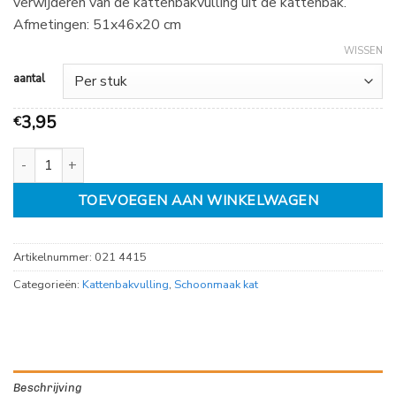
verwijderen van de kattenbakvulling uit de kattenbak.
€
Afmetingen: 51x46x20 cm
18,50
WISSEN
aantal
3,95
€
Kattenbakzak wit XL 51cm, pak a 10 stuks met trekband aantal
TOEVOEGEN AAN WINKELWAGEN
Artikelnummer:
021 4415
Categorieën:
Kattenbakvulling
,
Schoonmaak kat
Beschrijving