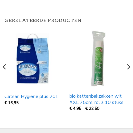
GERELATEERDE PRODUCTEN
bio kattenbakzakken wit
Catsan Hygiene plus 20L
XXL 75cm, rol a 10 stuks
€
16,95
Prijsklasse:
€
4,95
-
€
22,50
€
4,95
tot
€
22,50