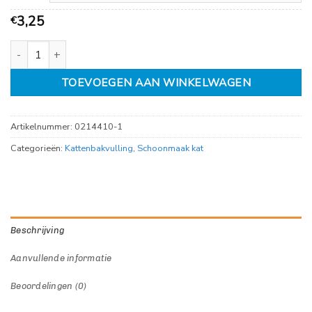
3,25
€
kattenbakzak wit L 50cm, pak a 10 stuks aantal
TOEVOEGEN AAN WINKELWAGEN
Artikelnummer:
0214410-1
Categorieën:
Kattenbakvulling
,
Schoonmaak kat
Beschrijving
Aanvullende informatie
Beoordelingen (0)