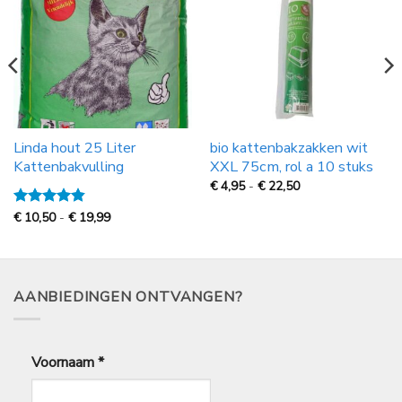
Linda hout 25 Liter
bio kattenbakzakken wit
Kattenbakvulling
XXL 75cm, rol a 10 stuks
Prijsklasse:
€
4,95
-
€
22,50
€
4,95
Prijsklasse:
Gewaardeerd
€
10,50
-
€
19,99
tot
€
4.8
uit 5
€
10,50
22,50
tot
€
19,99
AANBIEDINGEN ONTVANGEN?
Voornaam
*