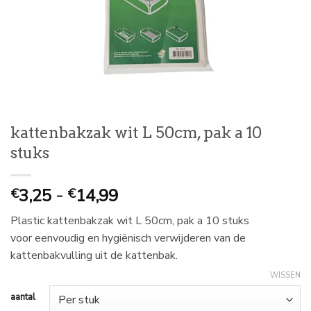
kattenbakzak wit L 50cm, pak a 10
stuks
Prijsklasse:
3,25
-
14,99
€
€
€
Plastic kattenbakzak wit L 50cm, pak a 10 stuks
3,25
voor eenvoudig en hygiënisch verwijderen van de
tot
kattenbakvulling uit de kattenbak.
€
14,99
WISSEN
aantal