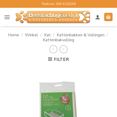
Ga
Telefoon: 036-5230258
naar
inhoud
Home
/
Winkel
/
Kat
/
Kattenbakken & Vullingen
/
Kattenbakvulling
FILTER