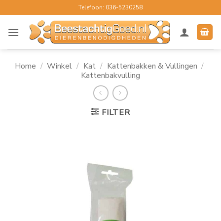
Ga
Telefoon: 036-5230258
naar
inhoud
Home
/
Winkel
/
Kat
/
Kattenbakken & Vullingen
/
Kattenbakvulling
FILTER