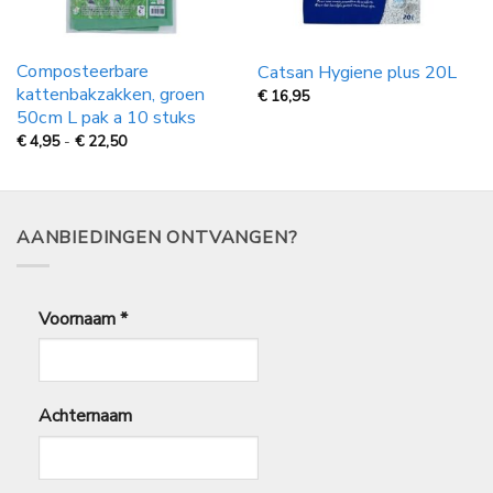
Composteerbare
Catsan Hygiene plus 20L
kattenbakzakken, groen
€
16,95
50cm L pak a 10 stuks
Prijsklasse:
€
4,95
-
€
22,50
€
4,95
tot
€
22,50
AANBIEDINGEN ONTVANGEN?
Voornaam
*
Achternaam