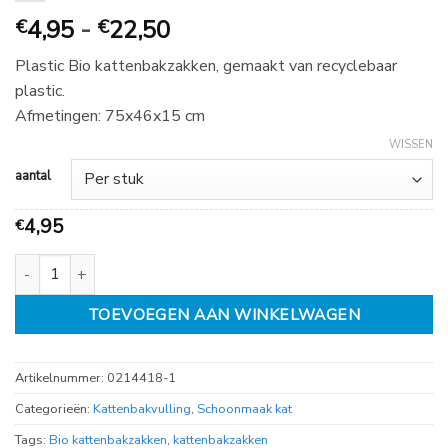
Prijsklasse:
4,95
-
22,50
€
€
€
Plastic Bio kattenbakzakken, gemaakt van recyclebaar
4,95
plastic.
tot
Afmetingen: 75x46x15 cm
€
22,50
WISSEN
aantal
4,95
€
bio kattenbakzakken wit XXL 75cm, rol a 10 stuks aantal
TOEVOEGEN AAN WINKELWAGEN
Artikelnummer:
0214418-1
Categorieën:
Kattenbakvulling
,
Schoonmaak kat
Tags:
Bio kattenbakzakken
,
kattenbakzakken