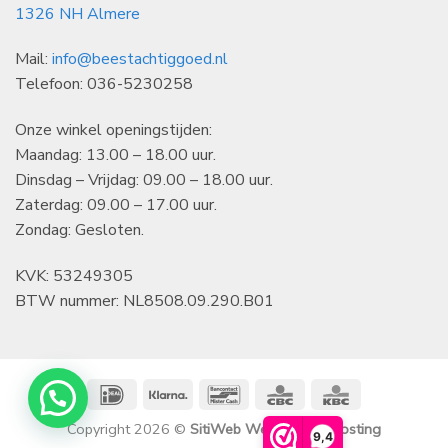
1326 NH Almere
Mail:
info@beestachtiggoed.nl
Telefoon: 036-5230258
Onze winkel openingstijden:
Maandag: 13.00 – 18.00 uur.
Dinsdag – Vrijdag: 09.00 – 18.00 uur.
Zaterdag: 09.00 – 17.00 uur.
Zondag: Gesloten.
KVK: 53249305
BTW nummer: NL8508.09.290.B01
IDeal
Klarna
Bancontact
CBC
KBC
Copyright 2026 ©
SitiWeb Websites en Hosting
9,4