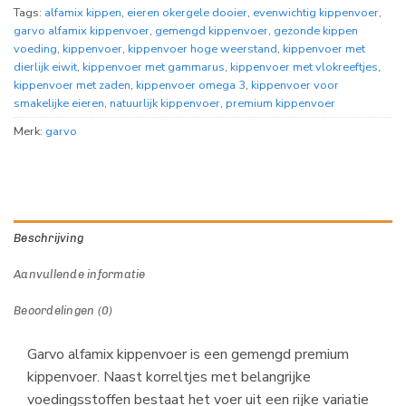
Tags:
alfamix kippen
,
eieren okergele dooier
,
evenwichtig kippenvoer
,
garvo alfamix kippenvoer
,
gemengd kippenvoer
,
gezonde kippen
voeding
,
kippenvoer
,
kippenvoer hoge weerstand
,
kippenvoer met
dierlijk eiwit
,
kippenvoer met gammarus
,
kippenvoer met vlokreeftjes
,
kippenvoer met zaden
,
kippenvoer omega 3
,
kippenvoer voor
smakelijke eieren
,
natuurlijk kippenvoer
,
premium kippenvoer
Merk:
garvo
Beschrijving
Aanvullende informatie
Beoordelingen (0)
Garvo alfamix kippenvoer is een gemengd premium
kippenvoer. Naast korreltjes met belangrijke
voedingsstoffen bestaat het voer uit een rijke variatie