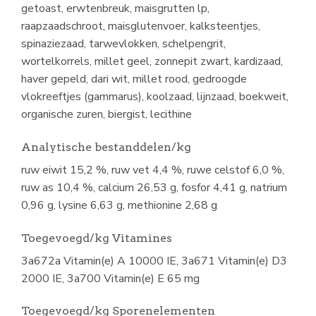
getoast, erwtenbreuk, maisgrutten lp,
raapzaadschroot, maisglutenvoer, kalksteentjes,
spinaziezaad, tarwevlokken, schelpengrit,
wortelkorrels, millet geel, zonnepit zwart, kardizaad,
haver gepeld, dari wit, millet rood, gedroogde
vlokreeftjes (gammarus), koolzaad, lijnzaad, boekweit,
organische zuren, biergist, lecithine
Analytische bestanddelen/kg
ruw eiwit 15,2 %, ruw vet 4,4 %, ruwe celstof 6,0 %,
ruw as 10,4 %, calcium 26,53 g, fosfor 4,41 g, natrium
0,96 g, lysine 6,63 g, methionine 2,68 g
Toegevoegd/kg Vitamines
3a672a Vitamin(e) A 10000 IE, 3a671 Vitamin(e) D3
2000 IE, 3a700 Vitamin(e) E 65 mg
Toegevoegd/kg Sporenelementen