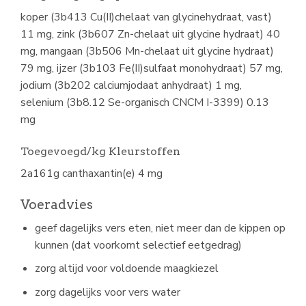
koper (3b413 Cu(II)chelaat van glycinehydraat, vast)
11 mg, zink (3b607 Zn-chelaat uit glycine hydraat) 40
mg, mangaan (3b506 Mn-chelaat uit glycine hydraat)
79 mg, ijzer (3b103 Fe(II)sulfaat monohydraat) 57 mg,
jodium (3b202 calciumjodaat anhydraat) 1 mg,
selenium (3b8.12 Se-organisch CNCM I-3399) 0.13
mg
Toegevoegd/kg Kleurstoffen
2a161g canthaxantin(e) 4 mg
Voeradvies
geef dagelijks vers eten, niet meer dan de kippen op
kunnen (dat voorkomt selectief eetgedrag)
zorg altijd voor voldoende maagkiezel
zorg dagelijks voor vers water