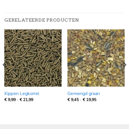
GERELATEERDE PRODUCTEN
Kippen Legkorrel
Gemengd graan
Prijsklasse:
Prijsklasse:
€
9,99
-
€
21,99
€
9,45
-
€
19,95
€
€
9,99
9,45
tot
tot
€
€
21,99
19,95