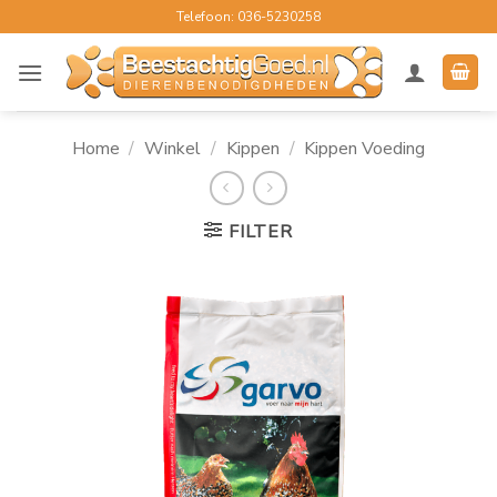
Ga
Telefoon: 036-5230258
naar
inhoud
Home
/
Winkel
/
Kippen
/
Kippen Voeding
FILTER