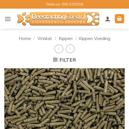
Ga
Telefoon: 036-5230258
naar
inhoud
Home
/
Winkel
/
Kippen
/
Kippen Voeding
FILTER