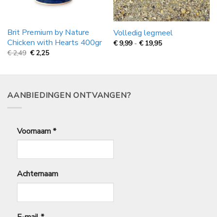
Brit Premium by Nature
Volledig legmeel
Chicken with Hearts 400gr
Prijsklasse:
€
9,99
-
€
19,95
€
Oorspronkelijke
Huidige
€
2,49
€
2,25
9,99
prijs
prijs
tot
was:
is:
€
€
€
19,95
2,49.
2,25.
AANBIEDINGEN ONTVANGEN?
Voornaam
*
Achternaam
E-mail
*