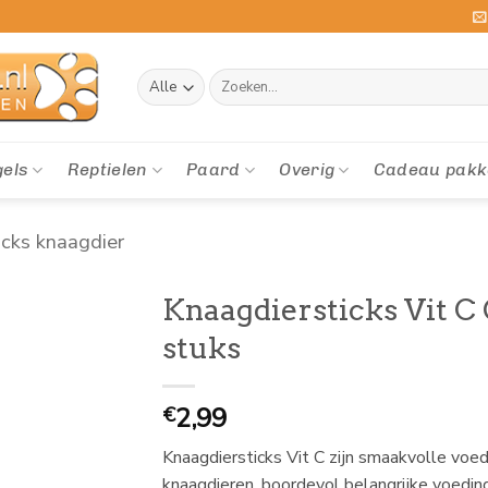
Zoeken
naar:
gels
Reptielen
Paard
Overig
Cadeau pakk
cks knaagdier
Knaagdiersticks Vit C 
stuks
2,99
€
Knaagdiersticks Vit C zijn smaakvolle voed
knaagdieren, boordevol belangrijke voedi