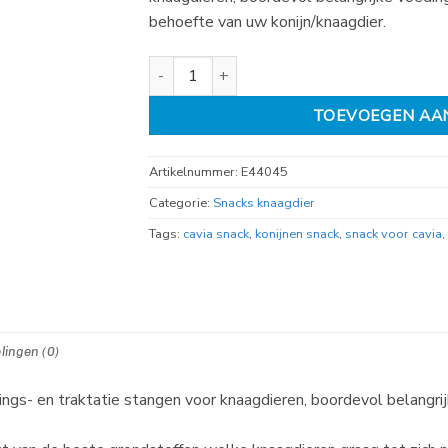
behoefte van uw konijn/knaagdier.
Knaagdiersticks Vit C Groenten en Fruit 2 stuk
TOEVOEGEN AA
Artikelnummer:
E44045
Categorie:
Snacks knaagdier
Tags:
cavia snack
,
konijnen snack
,
snack voor cavia
,
lingen (0)
dings- en traktatie stangen voor knaagdieren, boordevol belangr