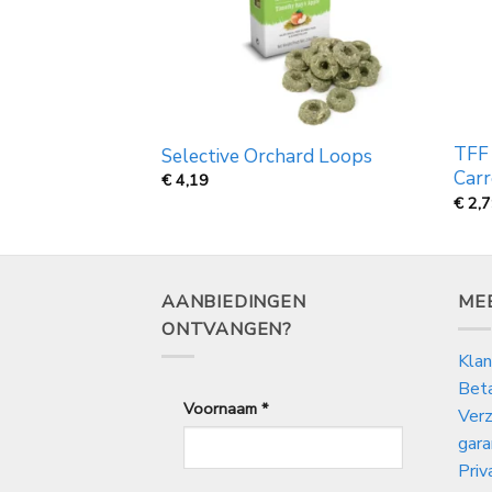
RKOCHT
TFF 
r Melange 100gr
Selective Orchard Loops
Carr
€
4,19
€
2,
AANBIEDINGEN
ME
ONTVANGEN?
Klan
Bet
Voornaam
*
Verz
gara
Priv