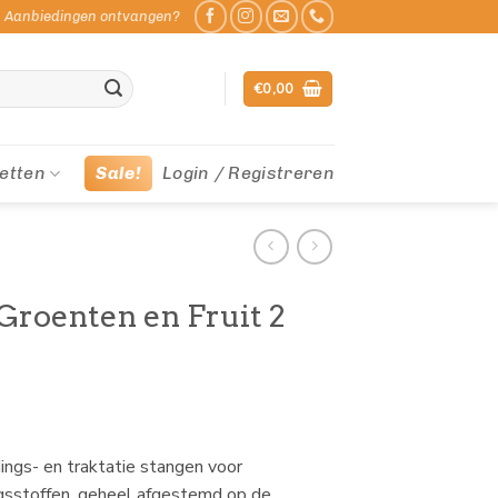
Aanbiedingen ontvangen?
€
0,00
etten
Sale!
Login / Registreren
Groenten en Fruit 2
ings- en traktatie stangen voor
ngsstoffen, geheel afgestemd op de