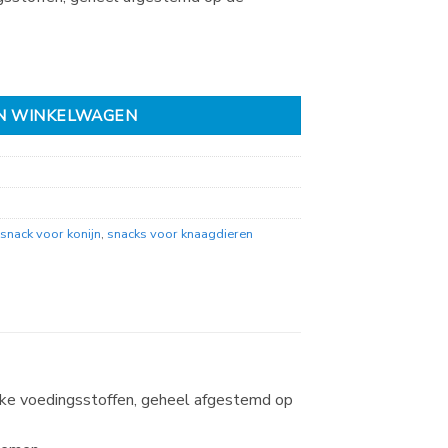
s aantal
N WINKELWAGEN
snack voor konijn
,
snacks voor knaagdieren
ijke voedingsstoffen, geheel afgestemd op