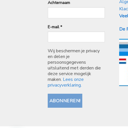
Alg
Achternaam
Klac
Veel
E-mail
*
De P
Wij beschermen je privacy
en delen je
persoonsgegevens
uitsluitend met derden die
deze service mogelijk
maken.
Lees onze
privacyverklaring.