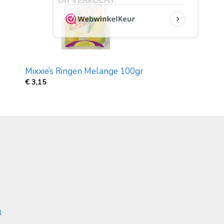
UITVERKOCHT
Mixxie’s Ringen Melange 100gr
€
3,15
l