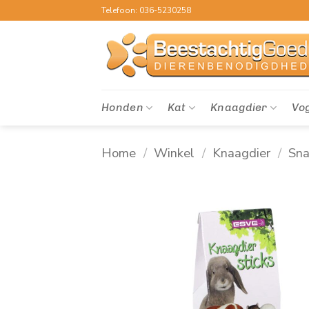
Ga
Telefoon: 036-5230258
naar
inhoud
Honden
Kat
Knaagdier
Vo
Home
/
Winkel
/
Knaagdier
/
Sna