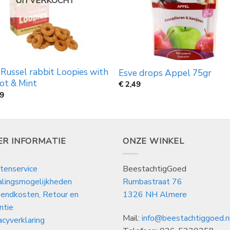
UITVERKOCHT
Russel rabbit Loopies with
Esve drops Appel 75gr
ot & Mint
€
2,49
79
ER INFORMATIE
ONZE WINKEL
tenservice
BeestachtigGoed
alingsmogelijkheden
Rumbastraat 76
endkosten, Retour en
1326 NH Almere
ntie
Mail:
info@beestachtiggoed.n
acyverklaring