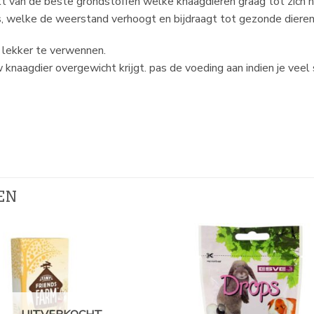
akt van de beste grondstoffen welke knaagdieren graag tot zich 
, welke de weerstand verhoogt en bijdraagt tot gezonde diere
s lekker te verwennen.
 knaagdier overgewicht krijgt. pas de voeding aan indien je veel
EN