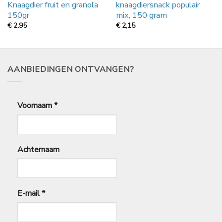
Knaagdier fruit en granola
knaagdiersnack populair
150gr
mix, 150 gram
€
2,95
€
2,15
AANBIEDINGEN ONTVANGEN?
Voornaam
*
Achternaam
E-mail
*