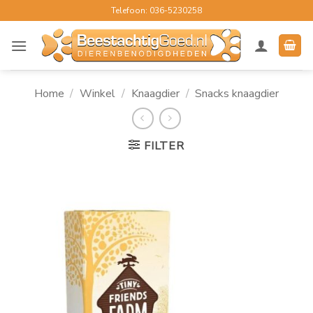
Ga
Telefoon: 036-5230258
naar
inhoud
Home
/
Winkel
/
Knaagdier
/
Snacks knaagdier
FILTER