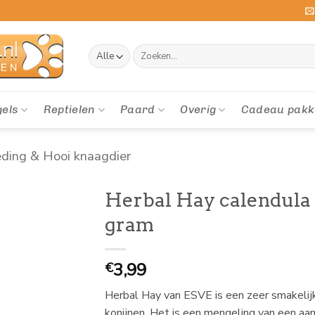
Zoeken
naar:
gels
Reptielen
Paard
Overig
Cadeau pakk
ding & Hooi knaagdier
Herbal Hay calendula
gram
3,99
€
Herbal Hay van ESVE is een zeer smakelijk
konijnen. Het is een mengeling van een a