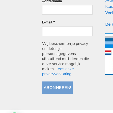
Alg
Achternaam
Klac
Veel
E-mail
*
De P
Wij beschermen je privacy
en delen je
persoonsgegevens
uitsluitend met derden die
deze service mogelijk
maken.
Lees onze
privacyverklaring.