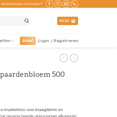
Aanbiedingen ontvangen?
€
0,00
etten
Sale!
Login / Registreren
 paardenbloem 500
e kruidenhooi voor knaagdieren en
antal geselecteerde grassoorten afkomstig