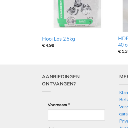
ille rozenbottel
HDP
Hooi Los 2,5kg
40 o
€
4,99
€
1,
AANBIEDINGEN
ME
ONTVANGEN?
Klan
Bet
Voornaam
*
Verz
gara
Priv