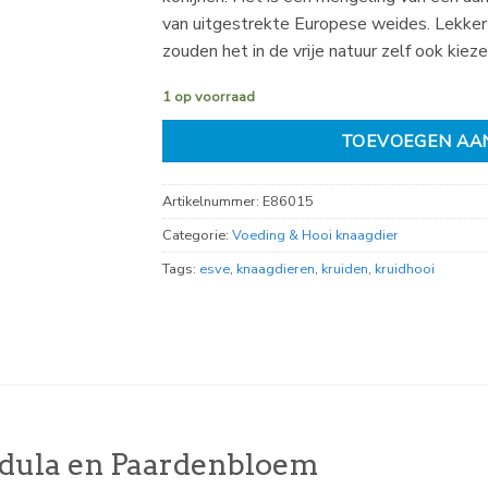
van uitgestrekte Europese weides. Lekker
zouden het in de vrije natuur zelf ook kiez
1 op voorraad
TOEVOEGEN AA
Artikelnummer:
E86015
Categorie:
Voeding & Hooi knaagdier
Tags:
esve
,
knaagdieren
,
kruiden
,
kruidhooi
dula en Paardenbloem