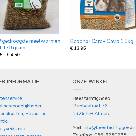
 gedroogde meelwormen
Beaphar Care+ Cavia 1,5kg
f 170 gram
€
13,95
Prijsklasse:
35
-
€
4,50
€
1,35
tot
€
4,50
ER INFORMATIE
ONZE WINKEL
tenservice
BeestachtigGoed
alingsmogelijkheden
Rumbastraat 76
endkosten, Retour en
1326 NH Almere
ntie
Mail:
info@beestachtiggoed.n
acyverklaring
Telefoon: 036-5230258