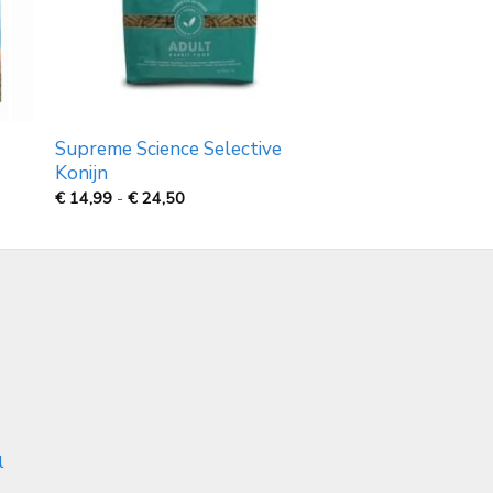
Supreme Science Selective
Konijn
Prijsklasse:
€
14,99
-
€
24,50
€
14,99
tot
€
24,50
l