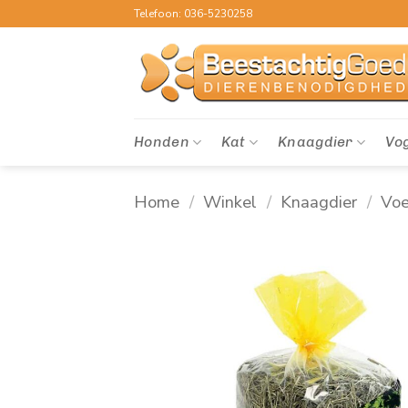
Ga
Telefoon: 036-5230258
naar
inhoud
Honden
Kat
Knaagdier
Vo
Home
/
Winkel
/
Knaagdier
/
Voe