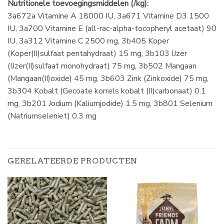
Nutritionele toevoegingsmiddelen (/kg):
3a672a Vitamine A 18000 IU, 3a671 Vitamine D3 1500
IU, 3a700 Vitamine E (all-rac-alpha-tocopheryl acetaat) 90
IU, 3a312 Vitamine C 2500 mg, 3b405 Koper
(Koper(II)sulfaat pentahydraat) 15 mg, 3b103 IJzer
(IJzer(II)sulfaat monohydraat) 75 mg, 3b502 Mangaan
(Mangaan(II)oxide) 45 mg, 3b603 Zink (Zinkoxide) 75 mg,
3b304 Kobalt (Gecoate korrels kobalt (II)carbonaat) 0.1
mg, 3b201 Jodium (Kaliumjodide) 1.5 mg, 3b801 Selenium
(Natriumseleniet) 0.3 mg
GERELATEERDE PRODUCTEN