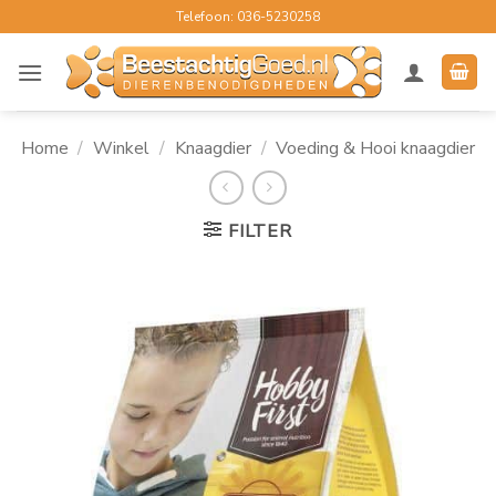
Ga
Telefoon: 036-5230258
naar
inhoud
Home
/
Winkel
/
Knaagdier
/
Voeding & Hooi knaagdier
FILTER