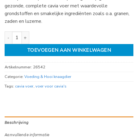
gezonde, complete cavia voer met waardevolle
grondstoffen en smakelijke ingrediënten zoals o.a. granen,
zaden en luzerne.
Hobby First HopeFarms complete guinea pig 3kg aantal
TOEVOEGEN AAN WINKELWAGEN
Artikelnummer:
26542
Categorie:
Voeding & Hooi knaagdier
Tags:
cavia voer
,
voer voor cavia's
Beschrijving
Aanvullende informatie