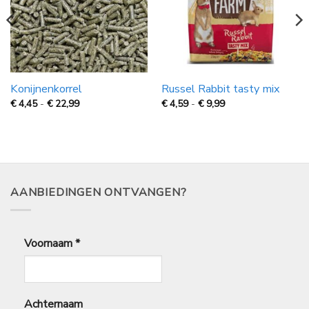
Konijnenkorrel
Russel Rabbit tasty mix
Prijsklasse:
Prijsklasse:
€
4,45
-
€
22,99
€
4,59
-
€
9,99
€
€
4,45
4,59
tot
tot
€
€
22,99
9,99
AANBIEDINGEN ONTVANGEN?
Voornaam
*
Achternaam