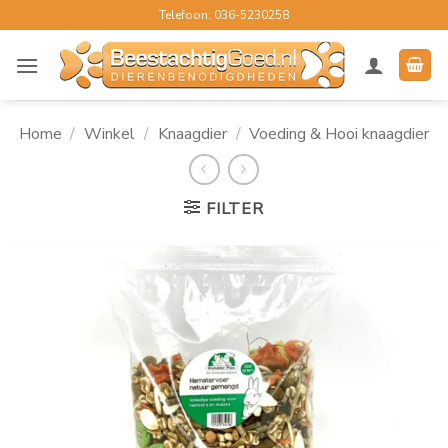
Ga
Telefoon: 036-5230258
naar
inhoud
Home
/
Winkel
/
Knaagdier
/
Voeding & Hooi knaagdier
FILTER