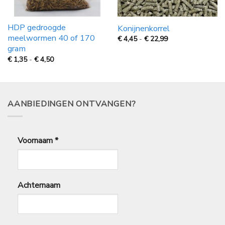
HDP gedroogde
Konijnenkorrel
meelwormen 40 of 170
Prijsklasse:
€
4,45
-
€
22,99
€
gram
4,45
tot
Prijsklasse:
€
1,35
-
€
4,50
€
€
22,99
1,35
tot
€
4,50
AANBIEDINGEN ONTVANGEN?
Voornaam
*
Achternaam