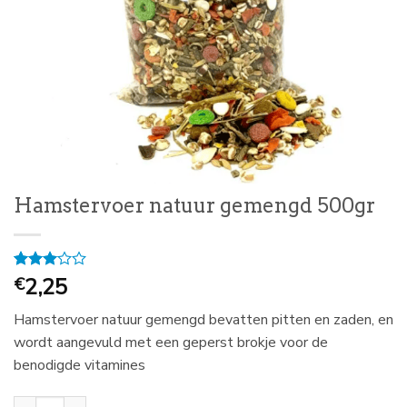
Hamstervoer natuur gemengd 500gr
Gewaardeerd
1
2,25
€
3
op 5
gebaseerd
Hamstervoer natuur gemengd bevatten pitten en zaden, en
op
klantbeoordeling
wordt aangevuld met een geperst brokje voor de
benodigde vitamines
Hamstervoer natuur gemengd 500gr aantal