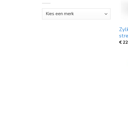
Zyl
str
€
22