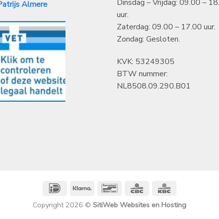
Dinsdag – Vrijdag: 09.00 – 18
atrijs Almere
uur.
Zaterdag: 09.00 – 17.00 uur.
Zondag: Gesloten.
KVK: 53249305
BTW nummer:
NL8508.09.290.B01
IDeal
Klarna
Bancontact
CBC
KBC
Copyright 2026 ©
SitiWeb Websites en Hosting