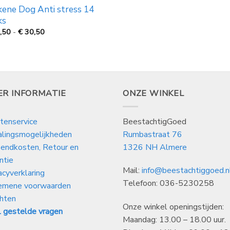
kene Dog Anti stress 14
ks
Prijsklasse:
,50
-
€
30,50
€
14,50
tot
€
30,50
ER INFORMATIE
ONZE WINKEL
tenservice
BeestachtigGoed
alingsmogelijkheden
Rumbastraat 76
endkosten, Retour en
1326 NH Almere
ntie
Mail:
info@beestachtiggoed.n
acyverklaring
Telefoon: 036-5230258
emene voorwaarden
hten
Onze winkel openingstijden:
 gestelde vragen
Maandag: 13.00 – 18.00 uur.