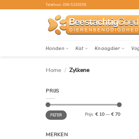
Ga
Telefoon: 036-5230258
naar
inhoud
Honden
Kat
Knaagdier
Vo
Home
/
Zylkene
PRIJS
Min.
Max.
Prijs:
€ 10
—
€ 70
FILTER
prijs
prijs
MERKEN