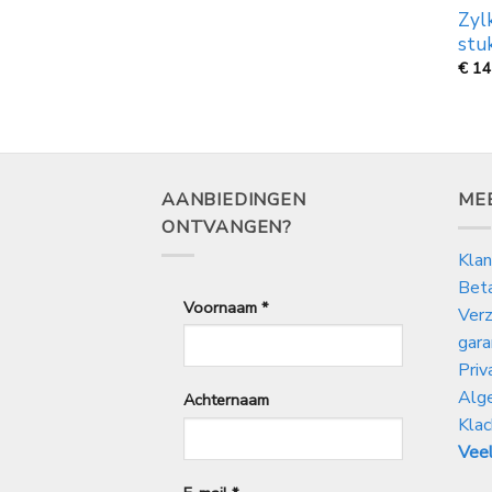
Zyl
stu
€
14
AANBIEDINGEN
ME
ONTVANGEN?
Klan
Bet
Voornaam
*
Verz
gara
Priv
Alg
Achternaam
Klac
Veel