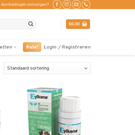
Aanbiedingen ontvangen?
€
0,00
etten
Sale!
Login / Registreren