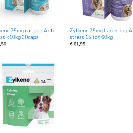
kene 75mg cat dog Anti
Zylkene 75mg Large dog A
ess <10kg 30caps
stress 15 tot 60kg
,50
€
61,95