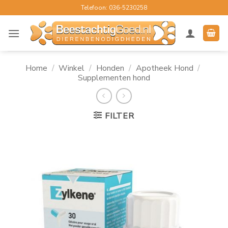
Ga
Telefoon: 036-5230258
naar
inhoud
Home
/
Winkel
/
Honden
/
Apotheek Hond
/
Supplementen hond
FILTER