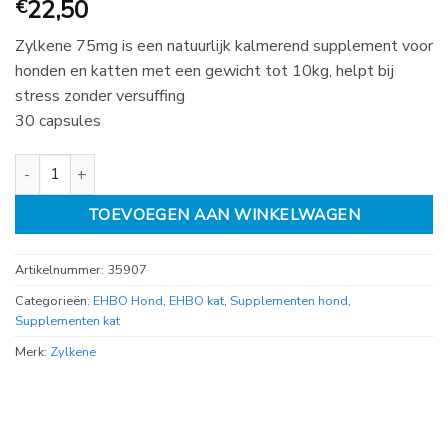
22,50
€
Zylkene 75mg is een natuurlijk kalmerend supplement voor
honden en katten met een gewicht tot 10kg, helpt bij
stress zonder versuffing
30 capsules
Zylkene 75mg cat dog Anti stress aantal
TOEVOEGEN AAN WINKELWAGEN
Artikelnummer:
35907
Categorieën:
EHBO Hond
,
EHBO kat
,
Supplementen hond
,
Supplementen kat
Merk:
Zylkene